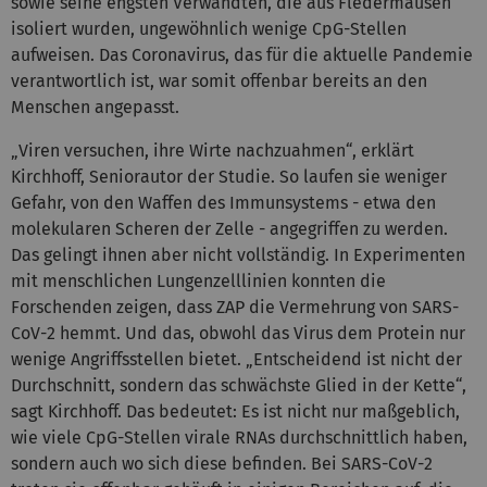
sowie seine engsten Verwandten, die aus Fledermäusen
isoliert wurden, ungewöhnlich wenige CpG-Stellen
aufweisen. Das Coronavirus, das für die aktuelle Pandemie
verantwortlich ist, war somit offenbar bereits an den
Menschen angepasst.
„Viren versuchen, ihre Wirte nachzuahmen“, erklärt
Kirchhoff, Seniorautor der Studie. So laufen sie weniger
Gefahr, von den Waffen des Immunsystems - etwa den
molekularen Scheren der Zelle - angegriffen zu werden.
Das gelingt ihnen aber nicht vollständig. In Experimenten
mit menschlichen Lungenzelllinien konnten die
Forschenden zeigen, dass ZAP die Vermehrung von SARS-
CoV-2 hemmt. Und das, obwohl das Virus dem Protein nur
wenige Angriffsstellen bietet. „Entscheidend ist nicht der
Durchschnitt, sondern das schwächste Glied in der Kette“,
sagt Kirchhoff. Das bedeutet: Es ist nicht nur maßgeblich,
wie viele CpG-Stellen virale RNAs durchschnittlich haben,
sondern auch wo sich diese befinden. Bei SARS-CoV-2