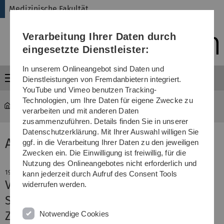
Direkt
Direkt
Direkt
Direkt
Direkt
Medizinische Fakultät
zur
zum
zum
zur
zur
Hauptnavigation
Inhalt
Funktionsmenü
Fußleiste
Suche
Verarbeitung Ihrer Daten durch
(Sprache,
Drucken,
eingesetzte Dienstleister:
Social
Media)
In unserem Onlineangebot sind Daten und
Menü
Dienstleistungen von Fremdanbietern integriert.
YouTube und Vimeo benutzen Tracking-
Technologien, um Ihre Daten für eigene Zwecke zu
Medizinische Fakultät
News-Detail
verarbeiten und mit anderen Daten
zusammenzuführen. Details finden Sie in unserer
Datenschutzerklärung. Mit Ihrer Auswahl willigen Sie
Aktuelle Meldung
ggf. in die Verarbeitung Ihrer Daten zu den jeweiligen
Zwecken ein. Die Einwilligung ist freiwillig, für die
Nutzung des Onlineangebotes nicht erforderlich und
19. Oktober 2020
kann jederzeit durch Aufruf des Consent Tools
Verteidigungsmechanismus gegen
widerrufen werden.
SARS-CoV-2 charakterisiert
Zelleigener Faktor erkennt und
Notwendige Cookies