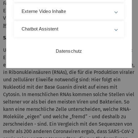
Faktor SARS-CoV-2 hemmt und hoffen, dass unsere
Ergebnisse helfen werden, Immuntherapien gegen dieses
Externe Video Inhalte
Virus zu verbessern“, sagt die Doktorandin am
Institut für
Molekulare Virologie
des Universitätsklinikums Ulm.
Chatbot Assistent
SARS-CoV-2 hat sich bereits dem Menschen angepasst
Und so funktioniert die zelleigene Verteidigungsstrategie:
Datenschutz
Ein Protein namens ZAP (zinc finger antiviral protein)
erkennt bestimmte Motive, so genannte CpG-Dinukleotide,
in Ribonukleinsäuren (RNAs), die für die Produktion viraler
und zellulärer Eiweiße notwendig sind: Hier folgt ein
Nukleotid mit der Base Guanin direkt auf eines mit
Cytosin. In menschlichen RNAs kommen solche Stellen viel
seltener vor als bei den meisten Viren und Bakterien. So
kann eine menschliche Zelle unterscheiden, welche RNA-
Moleküle „eigen“ und welche „fremd“ - und deshalb zu
zerschneiden - sind. Ein Vergleich mit den Sequenzen von
mehr als 200 anderen Coronaviren ergab, dass SARS-CoV-2