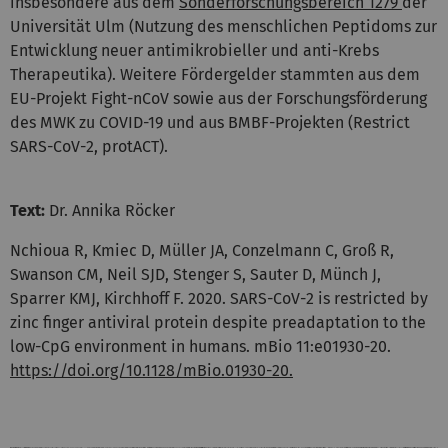
insbesondere aus dem
Sonderforschungsbereich 1279
der
Universität Ulm (Nutzung des menschlichen Peptidoms zur
Entwicklung neuer antimikrobieller und anti-Krebs
Therapeutika). Weitere Fördergelder stammten aus dem
EU-Projekt Fight-nCoV sowie aus der Forschungsförderung
des MWK zu COVID-19 und aus BMBF-Projekten (Restrict
SARS-CoV-2, protACT).
Text:
Dr. Annika Röcker
Nchioua R, Kmiec D, Müller JA, Conzelmann C, Groß R,
Swanson CM, Neil SJD, Stenger S, Sauter D, Münch J,
Sparrer KMJ, Kirchhoff F. 2020. SARS-CoV-2 is restricted by
zinc finger antiviral protein despite preadaptation to the
low-CpG environment in humans. mBio 11:e01930-20.
https://doi.org/10.1128/mBio.01930-20.