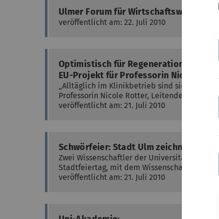
Ulmer Forum für Wirtschaftswissenscha
veröffentlicht am: 22. Juli 2010
Optimistisch für Regeneration von Oh
EU-Projekt für Professorin Nicole Rott
„Alltäglich im Klinikbetrieb sind sie nicht, 
Professorin Nicole Rotter, Leitende Oberärzt
veröffentlicht am: 21. Juli 2010
Schwörfeier: Stadt Ulm zeichnet Wisse
Zwei Wissenschaftler der Universität Ulm s
Stadtfeiertag, mit dem Wissenschaftspreis 
veröffentlicht am: 21. Juli 2010