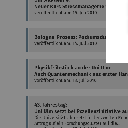
Uni-Akademie:
Neuer Kurs Stressmanagement
veröffentlicht am: 16. Juli 2010
Bologna-Prozess: Podiumsdiskussion
veröffentlicht am: 14. Juli 2010
Physikfrühstück an der Uni Ulm:
Auch Quantenmechanik aus erster Ha
veröffentlicht am: 13. Juli 2010
43. Jahrestag:
Uni Ulm setzt bei Exzellenzinitiative 
Die Universität Ulm setzt in der zweiten Run
Antrag auf ein Forschungscluster auf die…