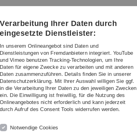
Direkt
Direkt
Direkt
Direkt
Direkt
zur
zum
zum
zur
zur
Hauptnavigation
Inhalt
Funktionsmenü
Fußleiste
Suche
Verarbeitung Ihrer Daten durch
(Sprache,
Drucken,
eingesetzte Dienstleister:
Social
Media)
In unserem Onlineangebot sind Daten und
en
Unimagazin
Bilder und Formula
Dienstleistungen von Fremdanbietern integriert. YouTube
und Vimeo benutzen Tracking-Technologien, um Ihre
Daten für eigene Zwecke zu verarbeiten und mit anderen
Öffentlichkeitsarbeit
Pressemitteilungen
Pressemitteilungen Archiv
Daten zusammenzuführen. Details finden Sie in unserer
Datenschutzerklärung. Mit Ihrer Auswahl willigen Sie ggf.
in die Verarbeitung Ihrer Daten zu den jeweiligen Zwecken
ein. Die Einwilligung ist freiwillig, für die Nutzung des
Onlineangebotes nicht erforderlich und kann jederzeit
durch Aufruf des Consent Tools widerrufen werden.
Ulm
Notwendige Cookies