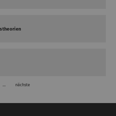
nstheorien
…
nächste