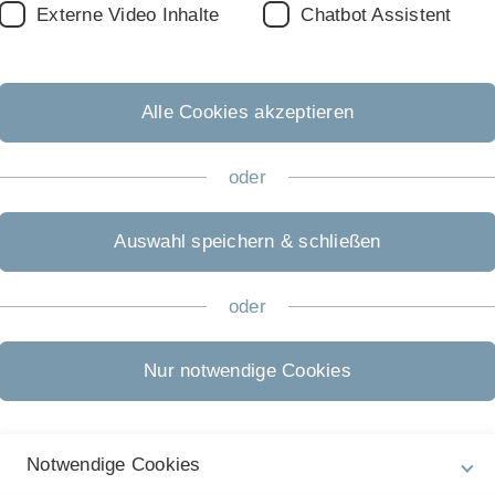
Externe Video Inhalte
Chatbot Assistent
ften (UFW) fördert erneut Universität Ulm
Alle Cookies akzeptieren
rmuscheln:
er
oder
aber doch häufiger als man annimmt“, sagt
in an der Ulmer…
Auswahl speichern & schließen
oder
nschaftler aus
ind am so genannten Schwörmontag, dem lokalen
Nur notwendige Cookies
der Stadt Ulm…
Notwendige Cookies