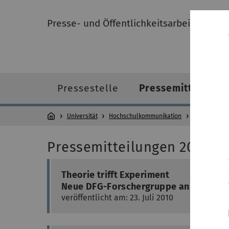
Presse- und Öffentlichkeitsarbeit
Pressestelle
Pressemitteilung
Universität
Hochschulkommunikation
Presse- und 
Pressemitteilungen 2010
Theorie trifft Experiment
Neue DFG-Forschergruppe an der Uni 
veröffentlicht am: 23. Juli 2010