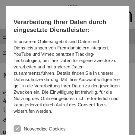
Direkt
Direkt
Direkt
Direkt
Direkt
zur
zum
zum
zur
zur
Hauptnavigation
Inhalt
Funktionsmenü
Fußleiste
Suche
Verarbeitung Ihrer Daten durch
(Sprache,
Drucken,
eingesetzte Dienstleister:
Social
Menü
Media)
In unserem Onlineangebot sind Daten und
Dienstleistungen von Fremdanbietern integriert.
YouTube und Vimeo benutzen Tracking-
Technologien, um Ihre Daten für eigene Zwecke zu
verarbeiten und mit anderen Daten
zusammenzuführen. Details finden Sie in unserer
News
Datenschutzerklärung. Mit Ihrer Auswahl willigen Sie
ggf. in die Verarbeitung Ihrer Daten zu den jeweiligen
Zwecken ein. Die Einwilligung ist freiwillig, für die
05. Juli 2010
Nutzung des Onlineangebotes nicht erforderlich und
43. Jahrestag:
kann jederzeit durch Aufruf des Consent Tools
Uni Ulm setzt bei Exzellenzinitiative
widerrufen werden.
auf Quantentechnologie
Notwendige Cookies
Die Universität Ulm setzt in der zweiten Runde der so