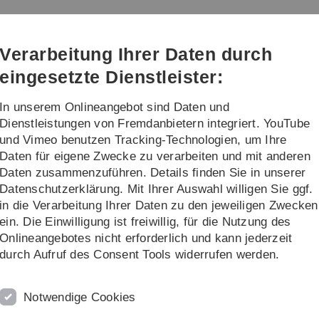
Direkt
Direkt
Direkt
Direkt
Direkt
zur
zum
zum
zur
zur
Hauptnavigation
Inhalt
Funktionsmenü
Fußleiste
Suche
Verarbeitung Ihrer Daten durch
(Sprache,
Drucken,
eingesetzte Dienstleister:
Social
Media)
In unserem Onlineangebot sind Daten und
en
Unimagazin
Bilder und Formula
Dienstleistungen von Fremdanbietern integriert. YouTube
und Vimeo benutzen Tracking-Technologien, um Ihre
Daten für eigene Zwecke zu verarbeiten und mit anderen
Öffentlichkeitsarbeit
Pressestelle
Daten zusammenzuführen. Details finden Sie in unserer
Datenschutzerklärung. Mit Ihrer Auswahl willigen Sie ggf.
i-Mitarbeitende
in die Verarbeitung Ihrer Daten zu den jeweiligen Zwecken
ein. Die Einwilligung ist freiwillig, für die Nutzung des
berhaupt in Medienarbeit?
Onlineangebotes nicht erforderlich und kann jederzeit
fahren, was mit ihren Steuergeldern geschieht. Außerdem
durch Aufruf des Consent Tools widerrufen werden.
xzellente Forschende, Lehrende und Studierende zu
ttmittelgeber und Kooperationspartner auf die Uni
Notwendige Cookies