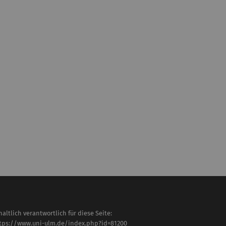
haltlich verantwortlich für diese Seite:
tps://www.uni-ulm.de/index.php?id=81200