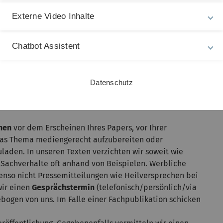
Externe Video Inhalte
tiv oder ein Alleinstellungsmerkmal aus?
rominente Persönlichkeiten beteiligt?
Chatbot Assistent
 Sendegarantie
geben, denn Redaktionen entscheiden
gen Nachrichtenlage, welche Themen sie bearbeiten.
n werden garantiert abgedruckt, sind aber auch sehr
Datenschutz
hen
vor dem Erscheinen Ihres Papers, vor Ihrer
 das Thema mediengerecht aufzubereiten oder
uladen. In unseren Texten verzichten wir soweit wie
Sachverhalte oft anhand von Beispielen. Werbliche
nso nicht Pressemitteilungen wie Heilversprechen bei
wir einen
Gesprächstermin
(telefonisch/persönlich/via
bogen von uns. Im Falle einer Fachpublikation schicken