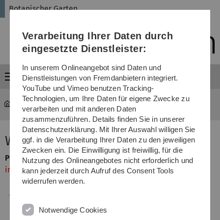
Direkt
Direkt
Direkt
Direkt
Direkt
Botanischer Garten
zur
zum
zum
zur
zur
Hauptnavigation
Inhalt
Funktionsmenü
Fußleiste
Suche
Verarbeitung Ihrer Daten durch
(Sprache,
Drucken,
eingesetzte Dienstleister:
Social
Media)
In unserem Onlineangebot sind Daten und
Menü
Dienstleistungen von Fremdanbietern integriert.
YouTube und Vimeo benutzen Tracking-
Technologien, um Ihre Daten für eigene Zwecke zu
garten
...
Primula veris
verarbeiten und mit anderen Daten
zusammenzuführen. Details finden Sie in unserer
Datenschutzerklärung. Mit Ihrer Auswahl willigen Sie
Wiesen-Schlüsselblume
ggf. in die Verarbeitung Ihrer Daten zu den jeweiligen
Zwecken ein. Die Einwilligung ist freiwillig, für die
Primula veris
(
Primulaceae
)
Nutzung des Onlineangebotes nicht erforderlich und
in Deutschland besonders geschützte Art
kann jederzeit durch Aufruf des Consent Tools
widerrufen werden.
Notwendige Cookies