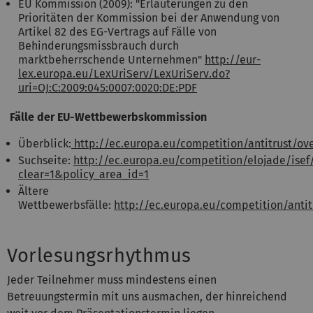
EU Kommission (2009): "Erläuterungen zu den
Prioritäten der Kommission bei der Anwendung von
Artikel 82 des EG-Vertrags auf Fälle von
Behinderungsmissbrauch durch
marktbeherrschende Unternehmen"
http://eur-
lex.europa.eu/LexUriServ/LexUriServ.do?
uri=OJ:C:2009:045:0007:0020:DE:PDF
Fälle der EU-Wettbewerbskommission
Überblick:
http://ec.europa.eu/competition/antitrust/ov
Suchseite:
http://ec.europa.eu/competition/elojade/isef
clear=1&policy_area_id=1
Ältere
Wettbewerbsfälle:
http://ec.europa.eu/competition/anti
Vorlesungsrhythmus
Jeder Teilnehmer muss mindestens einen
Betreuungstermin mit uns ausmachen, der hinreichend