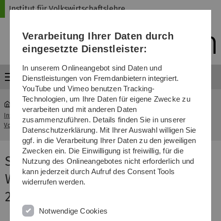
Direkt
Direkt
Direkt
Direkt
Direkt
Institut für Volkswirtschaftslehre
zur
zum
zum
zur
zur
Hauptnavigation
Inhalt
Funktionsmenü
Fußleiste
Suche
Verarbeitung Ihrer Daten durch
(Sprache,
Drucken,
eingesetzte Dienstleister:
Social
Media)
In unserem Onlineangebot sind Daten und
Menü
Dienstleistungen von Fremdanbietern integriert.
YouTube und Vimeo benutzen Tracking-
Technologien, um Ihre Daten für eigene Zwecke zu
verarbeiten und mit anderen Daten
Institut für
Seminar Spezialfragen der
zusammenzuführen. Details finden Sie in unserer
...
Volkswirtschaftslehre
Wettbewerbspolitik (Master)
Datenschutzerklärung. Mit Ihrer Auswahl willigen Sie
ggf. in die Verarbeitung Ihrer Daten zu den jeweiligen
Zwecken ein. Die Einwilligung ist freiwillig, für die
Seminar Spezialfragen der
Nutzung des Onlineangebotes nicht erforderlich und
kann jederzeit durch Aufruf des Consent Tools
Wettbewerbspolitik (Master) SS
widerrufen werden.
2017
Notwendige Cookies