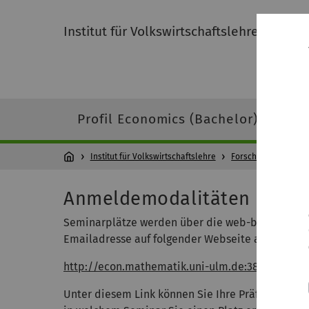
Institut für Volkswirtschaftslehre
Profil Economics (Bachelor)
Pro
Institut für Volkswirtschaftslehre
Forschung und Lehr
Anmeldemodalitäten
Seminarplätze werden über die web-basierte, ze
Emailadresse auf folgender Webseite an:
http://econ.mathematik.uni-ulm.de:3838/sema
Unter diesem Link können Sie Ihre Präferenzen ü