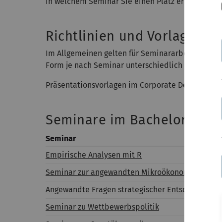
in welchem Seminar Sie einen Platz erhalten ha
Richtlinien und Vorlagen
Im Allgemeinen gelten für Seminararbeiten an u
Form je nach Seminar unterschiedlich sein könn
Präsentationsvorlagen im Corporate Design der U
Seminare im Bachelor
Seminar
Empirische Analysen mit R
Seminar zur angewandten Mikroökonomik
Angewandte Fragen strategischer Entscheidunge
Seminar zu Wettbewerbspolitik