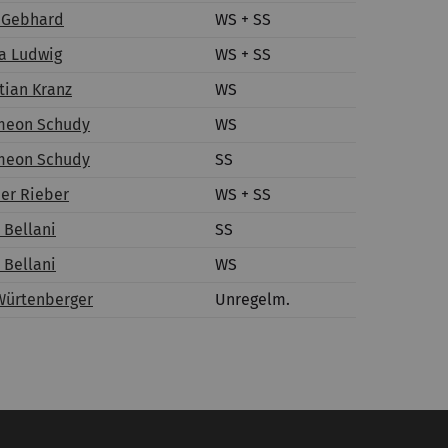
g Gebhard
WS + SS
ra Ludwig
WS + SS
tian Kranz
WS
Simeon Schudy
WS
Simeon Schudy
SS
der Rieber
WS + SS
 Bellani
SS
 Bellani
WS
 Würtenberger
Unregelm.