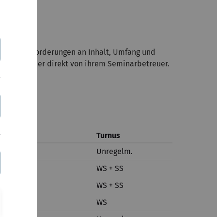
h, dass Anforderungen an Inhalt, Umfang und
Seminare oder direkt von ihrem Seminarbetreuer.
.
Turnus
ranz
Unregelm.
rdt
WS + SS
ig
WS + SS
ranz
WS