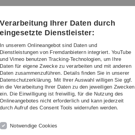
Direkt
Direkt
Direkt
Direkt
Direkt
zur
zum
zum
zur
zur
Hauptnavigation
Inhalt
Funktionsmenü
Fußleiste
Suche
Verarbeitung Ihrer Daten durch
(Sprache,
Drucken,
eingesetzte Dienstleister:
Social
Media)
In unserem Onlineangebot sind Daten und
fil Economics (Master)
Forschung und Lehr
Dienstleistungen von Fremdanbietern integriert. YouTube
und Vimeo benutzen Tracking-Technologien, um Ihre
Daten für eigene Zwecke zu verarbeiten und mit anderen
e
Seminare
Daten zusammenzuführen. Details finden Sie in unserer
Datenschutzerklärung. Mit Ihrer Auswahl willigen Sie ggf.
in die Verarbeitung Ihrer Daten zu den jeweiligen Zwecken
ein. Die Einwilligung ist freiwillig, für die Nutzung des
ntrale Seminarplatzvergabe des WiWi Fachbereiches vergeben.
Onlineangebotes nicht erforderlich und kann jederzeit
durch Aufruf des Consent Tools widerrufen werden.
pps/stud_de/
Notwendige Cookies
ber alle angebotenen Seminare für das aktuelle Semester eint