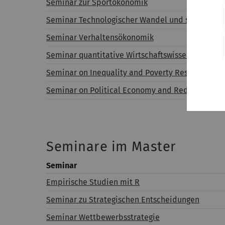
Seminar zur Sportökonomik
Seminar Technologischer Wandel und seine Fol
Seminar Verhaltensökonomik
Seminar quantitative Wirtschaftswissenschaften
Seminar on Inequality and Poverty Research
Seminar on Political Economy and Redistributio
Seminare im Master
Seminar
Empirische Studien mit R
Seminar zu Strategischen Entscheidungen
Seminar Wettbewerbsstrategie