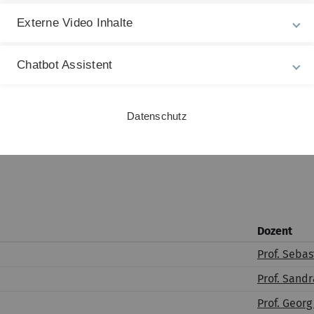
Dr. Daniel Würten
Externe Video Inhalte
gen
Prof. Dr. Simeon 
Prof. Dr. Simeon 
Chatbot Assistent
Dr. Alexander Rie
PD Dr. Luna Bellan
Datenschutz
n
PD Dr. Luna Bellan
Dozent
Prof. Sebas
Prof. Sand
Prof. Geor