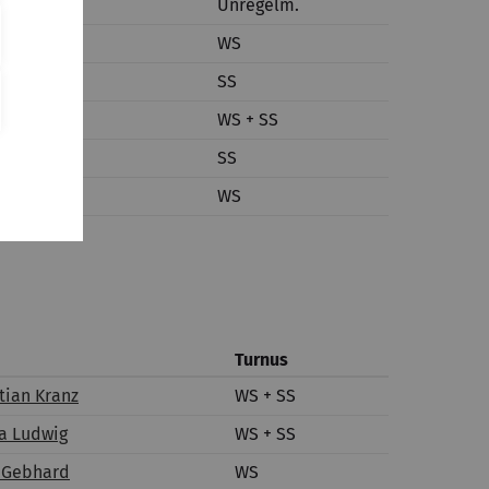
berger
Unregelm.
Schudy
WS
Schudy
SS
ber
WS + SS
i
SS
i
WS
Turnus
tian Kranz
WS + SS
ra Ludwig
WS + SS
g Gebhard
WS