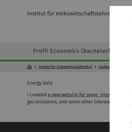
Institut für Volkswirtschaftslehre
Profil Economics (Bachelor)
Pro
Institut für Volkswirtschaftslehre
Institut
Mitarbeit
Energy Data
I created
a new website for some interactive fig
gas emissions, and some other interesting data. Y