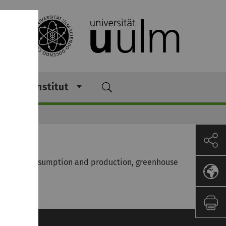
Institut
f energy consumption and production, greenhouse