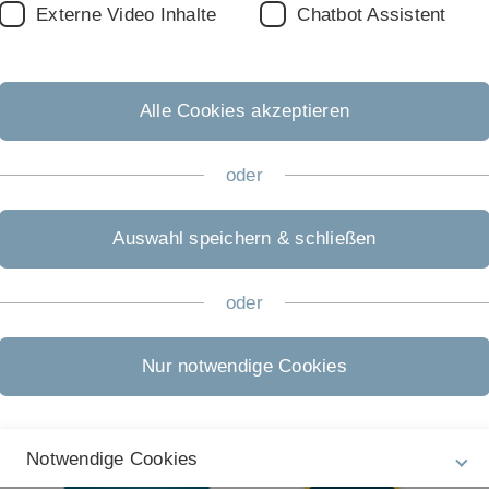
Externe Video Inhalte
Chatbot Assistent
Rechtliche Hinweise
In
ht
Impressum
Pr
Alle Cookies akzeptieren
Zu
Datenschutz
04
Barrierefreiheit
oder
Gebärdensprache
Auswahl speichern & schließen
Leichte Sprache
oder
Nur notwendige Cookies
Notwendige Cookies