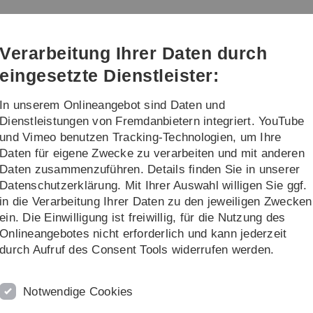
Direkt
Direkt
Direkt
Direkt
Direkt
zur
zum
zum
zur
zur
Hauptnavigation
Inhalt
Funktionsmenü
Fußleiste
Suche
Verarbeitung Ihrer Daten durch
(Sprache,
Drucken,
eingesetzte Dienstleister:
Social
Media)
In unserem Onlineangebot sind Daten und
fil Economics (Master)
Forschung und Lehre
Dienstleistungen von Fremdanbietern integriert. YouTube
und Vimeo benutzen Tracking-Technologien, um Ihre
Daten für eigene Zwecke zu verarbeiten und mit anderen
er
Prof. Dr. Kranz
Exploring Energy and Environmental Data
Daten zusammenzuführen. Details finden Sie in unserer
Datenschutzerklärung. Mit Ihrer Auswahl willigen Sie ggf.
in die Verarbeitung Ihrer Daten zu den jeweiligen Zwecken
ein. Die Einwilligung ist freiwillig, für die Nutzung des
ures
that give some insights into global and German trends o
Onlineangebotes nicht erforderlich und kann jederzeit
ou need to activate a Flash Player Plugin.
durch Aufruf des Consent Tools widerrufen werden.
Notwendige Cookies