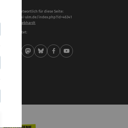
haltlich verantwortlich für diese Seite:
tps://www.uni-ulm.de/index.php?id=46341
of. Dr. Georg Gebhardt
letzt bearbeitet:
 . Juli 2019