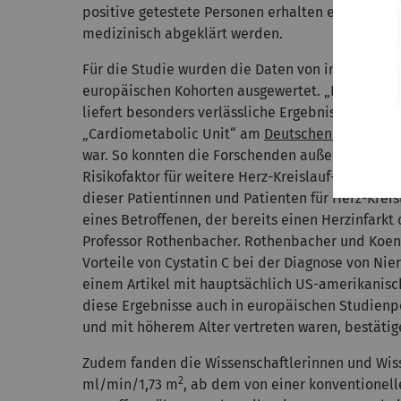
positive getestete Personen erhalten eine Diagn
medizinisch abgeklärt werden.
Für die Studie wurden die Daten von insgesamt 
europäischen Kohorten ausgewertet. „Insbesonde
liefert besonders verlässliche Ergebnisse“, so Pr
„Cardiometabolic Unit“ am
Deutschen Herzzent
war. So konnten die Forschenden außerdem zeigen
Risikofaktor für weitere Herz-Kreislauf-Erkrankun
dieser Patientinnen und Patienten für Herz-Krei
eines Betroffenen, der bereits einen Herzinfarkt
Professor Rothenbacher. Rothenbacher und Koenig
Vorteile von Cystatin C bei der Diagnose von Ni
einem Artikel mit hauptsächlich US-amerikanisc
diese Ergebnisse auch in europäischen Studien
und mit höherem Alter vertreten waren, bestätig
Zudem fanden die Wissenschaftlerinnen und Wiss
2
ml/min/1,73 m
, ab dem von einer konventionell