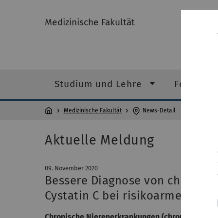
Medizinische Fakultät
Studium und Lehre
Forschun
Medizinische Fakultät
News-Detail
Aktuelle Meldung
09. November 2020
Bessere Diagnose von chronisch
Cystatin C bei risikoarmen Pati
Chronische Nierenerkrankungen (chronic kidney