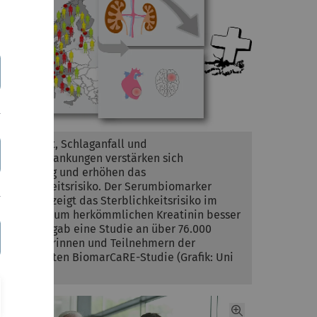
Herzinfarkt, Schlaganfall und
Nierenerkrankungen verstärken sich
gegenseitig und erhöhen das
Sterblichkeitsrisiko. Der Serumbiomarker
Cystatin C zeigt das Sterblichkeitsrisiko im
Vergleich zum herkömmlichen Kreatinin besser
an. Dies ergab eine Studie an über 76.000
Teilnehmerinnen und Teilnehmern der
europaweiten BiomarCaRE-Studie (Grafik: Uni
Ulm)