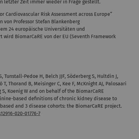
n letzter Zeit immer wieder in Frage gestellt.
or Cardiovascular Risk Assessment across Europe“
on von Professor Stefan Blankenberg
dem 24 europäische Universitäten und
iert wird BiomarCaRE von der EU (Seventh Framework
 Tunstall-Pedoe H, Belch JJF, Söderberg S, Hultdin J,
ó T, Thorand B, Meisinger C, Kee F, McKnight AJ, Palosaari
rg S, Koenig W and on behalf of the BiomarCaRE
inine-based definitions of chronic kidney disease to
-based and 3 disease cohorts: the BiomarCaRE project.
s12916-020-01776-7