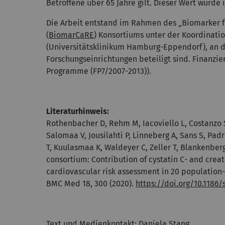
Betroffene über 65 Jahre gilt. Dieser Wert wurde i
Die Arbeit entstand im Rahmen des „Biomarker f
(
BiomarCaRE
) Konsortiums unter der Koordinati
(Universitätsklinikum Hamburg-Eppendorf), an 
Forschungseinrichtungen beteiligt sind. Finanz
Programme (FP7/2007-2013)).
Literaturhinweis:
Rothenbacher D, Rehm M, Iacoviello L, Costanzo S,
Salomaa V, Jousilahti P, Linneberg A, Sans S, Padr
T, Kuulasmaa K, Waldeyer C, Zeller T, Blankenbe
consortium: Contribution of cystatin C- and creat
cardiovascular risk assessment in 20 population
BMC Med 18, 300 (2020).
https://doi.org/10.1186/
Text und
Medienkontakt
: Daniela Stang