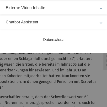
ose zu Unrecht und müssen dann oft unnötig weiter
Externe Video Inhalte
rund 80 000 Teilnehmerinnen und Teilnehmern aus 23
Chatbot Assistent
re die lange Nachbeobachtungzeit von bis zu 20 Jahren
ofessor Wolfgang Koenig, Oberarzt und Leiter der
rum München
, der lange am Universitätsklinik Ulm tätig
Datenschutz
, dass eine chronische Niereninsuffizienz ein wichtiger
gen und somit für einen frühen Tod ist. „Das Risiko
slauf-Komplikationen ist vergleichbar mit dem Risiko
 oder einen Schlaganfall durchgemacht hat“, erläutert
 waren die Ersten, die bereits im Jahr 2005 auf die
erenerkrankungen hingewiesen, und im Jahr 2013 an
hen Kohorten mitgearbeitet hatten. Nun konnten sie
populationen, in denen genügend Personen mit Diabetes
en.
enschaftler heraus, dass der Schwellenwert von 60
en Niereninsuffizienz gesprochen werden kann, auch für