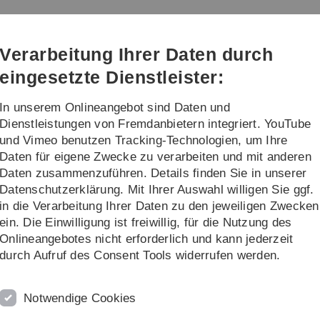
Direkt
Direkt
Direkt
Direkt
Direkt
zur
zum
zum
zur
zur
Hauptnavigation
Inhalt
Funktionsmenü
Fußleiste
Suche
Verarbeitung Ihrer Daten durch
(Sprache,
Drucken,
eingesetzte Dienstleister:
Social
Media)
In unserem Onlineangebot sind Daten und
g
Akademische Laufbahn und Karriere
Dienstleistungen von Fremdanbietern integriert. YouTube
und Vimeo benutzen Tracking-Technologien, um Ihre
Daten für eigene Zwecke zu verarbeiten und mit anderen
Daten zusammenzuführen. Details finden Sie in unserer
Datenschutzerklärung. Mit Ihrer Auswahl willigen Sie ggf.
in die Verarbeitung Ihrer Daten zu den jeweiligen Zwecken
ein. Die Einwilligung ist freiwillig, für die Nutzung des
Onlineangebotes nicht erforderlich und kann jederzeit
durch Aufruf des Consent Tools widerrufen werden.
er Niereninsuffizienz
enten genauer als Kreatinin
Notwendige Cookies
 disease) gelten als weltweites Gesundheitsproblem