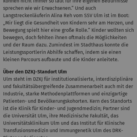
können nicht immer so laut für ihre eigenen Bedürfnisse
sprechen wie wir Erwachsenen.“ Und auch
Langstreckenläuferin Alina Reh vom SSV Ulm ist im Boot:
„Mir liegt die Gesundheit von Kindern sehr am Herzen, und
Bewegung spielt hier eine große Rolle.“ Kinder wollten sich
bewegen, doch fehlten ihnen oftmals die Möglichkeiten
und der Raum dazu. Zumindest im Stadthaus konnte die
Leistungssportlerin Abhilfe schaffen, indem sie einen
kleinen Parcours aufbaute und die Kinder anleitete.
Über den DZKJ-Standort Ulm
Ulm steht im DZKJ für institutionalisierte, interdisziplinäre
und fakultätsübergreifende Zusammenarbeit auch mit der
Industrie, starke Methodenplattformen und einzigartige
Patienten- und Bevölkerungskohorten. Kern des Standorts
ist die Klinik für Kinder- und Jugendmedizin; Partner sind
die Universität Ulm, ihre Medizinische Fakultät, das
Universitätsklinikum Ulm und das Institut für Klinische
Transfusionsmedizin und Immungenetik Ulm des DRK-