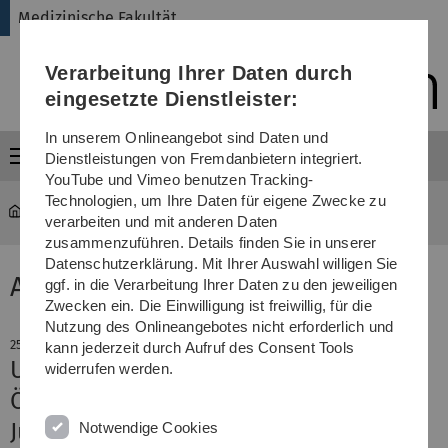
Direkt
Direkt
Direkt
Direkt
Direkt
Medizinische Fakultät
zur
zum
zum
zur
zur
Hauptnavigation
Inhalt
Funktionsmenü
Fußleiste
Suche
Verarbeitung Ihrer Daten durch
(Sprache,
Drucken,
eingesetzte Dienstleister:
Social
Media)
In unserem Onlineangebot sind Daten und
Menü
Dienstleistungen von Fremdanbietern integriert.
YouTube und Vimeo benutzen Tracking-
Technologien, um Ihre Daten für eigene Zwecke zu
Medizinische Fakultät
News-Detail
verarbeiten und mit anderen Daten
zusammenzuführen. Details finden Sie in unserer
Datenschutzerklärung. Mit Ihrer Auswahl willigen Sie
Aktuelle Meldung
ggf. in die Verarbeitung Ihrer Daten zu den jeweiligen
Zwecken ein. Die Einwilligung ist freiwillig, für die
Nutzung des Onlineangebotes nicht erforderlich und
25. November 2025
kann jederzeit durch Aufruf des Consent Tools
Ulmer DZKJ-Standort stellt sich der
widerrufen werden.
Öffentlichkeit vor
Julian Janssen und Alina Reh sind
Notwendige Cookies