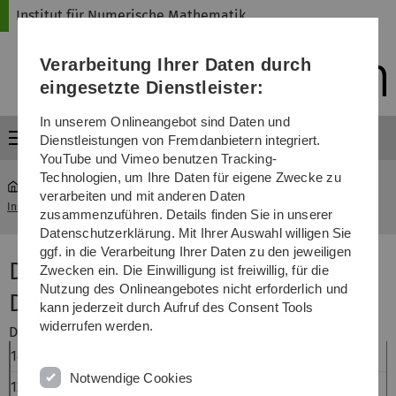
Direkt
Direkt
Direkt
Direkt
Direkt
Institut für Numerische Mathematik
zur
zum
zum
zur
zur
Hauptnavigation
Inhalt
Funktionsmenü
Fußleiste
Suche
Verarbeitung Ihrer Daten durch
(Sprache,
Drucken,
eingesetzte Dienstleister:
Social
Media)
In unserem Onlineangebot sind Daten und
Menü
Dienstleistungen von Fremdanbietern integriert.
YouTube und Vimeo benutzen Tracking-
Technologien, um Ihre Daten für eigene Zwecke zu
verarbeiten und mit anderen Daten
Institut für Numerische Mathematik
...
Oberseminar Numerik
zusammenzuführen. Details finden Sie in unserer
Datenschutzerklärung. Mit Ihrer Auswahl willigen Sie
ggf. in die Verarbeitung Ihrer Daten zu den jeweiligen
Diplomanden- und
Zwecken ein. Die Einwilligung ist freiwillig, für die
Nutzung des Onlineangebotes nicht erforderlich und
Doktorandenseminar Numerik
kann jederzeit durch Aufruf des Consent Tools
widerrufen werden.
Datum und UhrzeitVortragenderVortragstitel
14.06,2012
Silke Glas
Notwendige Cookies
12.07.2012, 15:00
Alexander Pickert