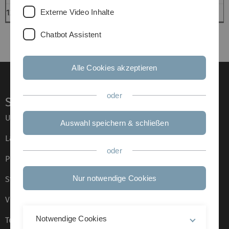
Externe Video Inhalte
12.07.2012, 16:00
Charlotte Weinsheimer
Chatbot Assistent
Alle Cookies akzeptieren
oder
Service
Universität von A–Z
Auswahl speichern & schließen
Lagepläne
oder
Presse
Nur notwendige Cookies
Stellenangebote
Veranstaltungskalender
Notwendige Cookies
Telefonverzeichnis