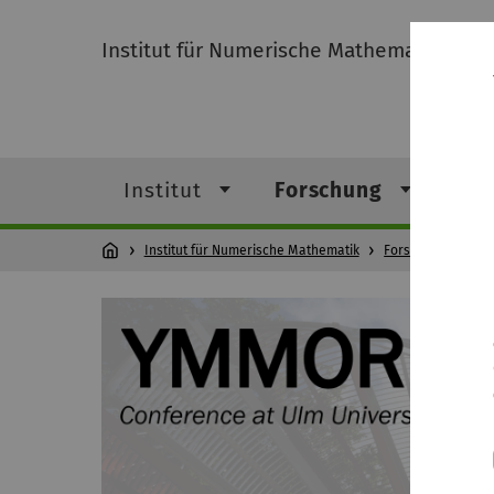
Institut für Numerische Mathematik
Institut
Forschung
Leh
Institut für Numerische Mathematik
Forschung
YMM