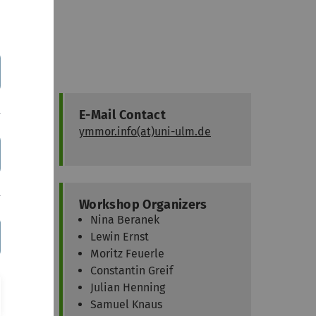
E-Mail Contact
ymmor.info(at)uni-ulm.de
Workshop Organizers
Nina Beranek
Lewin Ernst
Moritz Feuerle
Constantin Greif
Julian Henning
Samuel Knaus