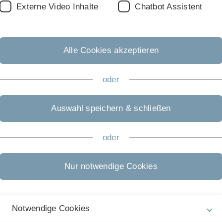
Externe Video Inhalte
Chatbot Assistent
Alle Cookies akzeptieren
acts
oder
onference. It is available
here
(last update: 19.03.23).
Auswahl speichern & schließen
oder
te: 19.03.23).
Nur notwendige Cookies
Notwendige Cookies