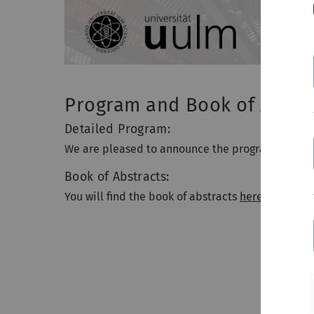
Program and Book of Abstr
Detailed Program:
We are pleased to announce the program of the c
Book of Abstracts:
You will find the book of abstracts
here
(last upda