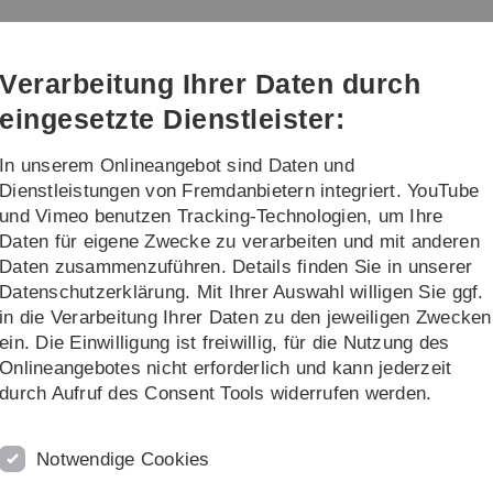
Direkt
Direkt
Direkt
Direkt
Direkt
zur
zum
zum
zur
zur
Hauptnavigation
Inhalt
Funktionsmenü
Fußleiste
Suche
Verarbeitung Ihrer Daten durch
(Sprache,
Drucken,
eingesetzte Dienstleister:
Social
Media)
In unserem Onlineangebot sind Daten und
re
Dienstleistungen von Fremdanbietern integriert. YouTube
und Vimeo benutzen Tracking-Technologien, um Ihre
Daten für eigene Zwecke zu verarbeiten und mit anderen
OR Workshop 2023
Program and Book of Abstracts
Daten zusammenzuführen. Details finden Sie in unserer
Datenschutzerklärung. Mit Ihrer Auswahl willigen Sie ggf.
in die Verarbeitung Ihrer Daten zu den jeweiligen Zwecken
ein. Die Einwilligung ist freiwillig, für die Nutzung des
Onlineangebotes nicht erforderlich und kann jederzeit
durch Aufruf des Consent Tools widerrufen werden.
Notwendige Cookies