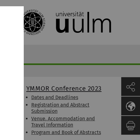
YMMOR Conference 2023
Dates and Deadlines
Registration and Abstract
Submission
Venue, Accommodation and
Travel Information
Program and Book of Abstracts