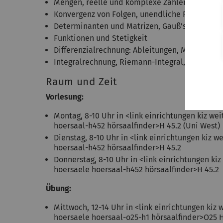
Mengen, reelle und komplexe Zahlen
Konvergenz von Folgen, unendliche Reihen
Determinanten und Matrizen, Gauß'sches Elim
Funktionen und Stetigkeit
Differenzialrechnung: Ableitungen, Mittelwerts
Integralrechnung, Riemann-Integral, Hauptsatz
Raum und Zeit
Vorlesung:
Montag, 8-10 Uhr in <link einrichtungen kiz w
hoersaal-h452 hörsaalfinder>H 45.2 (Uni West)
Dienstag, 8-10 Uhr in <link einrichtungen kiz 
hoersaal-h452 hörsaalfinder>H 45.2
Donnerstag, 8-10 Uhr in <link einrichtungen ki
hoersaele hoersaal-h452 hörsaalfinder>H 45.2
Übung:
Mittwoch, 12-14 Uhr in <link einrichtungen kiz
hoersaele hoersaal-o25-h1 hörsaalfinder>O25 