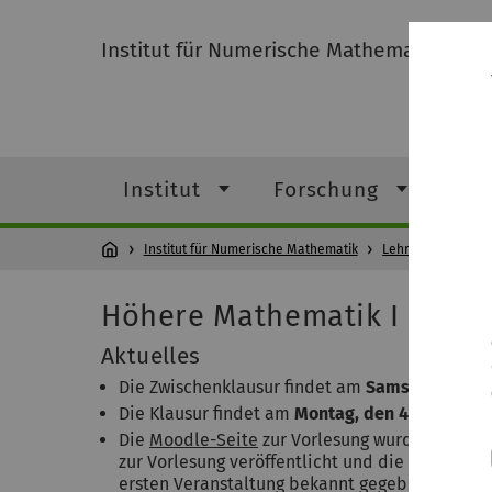
Institut für Numerische Mathematik
Institut
Forschung
Leh
Institut für Numerische Mathematik
Lehre
Winters
Höhere Mathematik I
Aktuelles
Die Zwischenklausur findet am
Samstag, den 1
Die Klausur findet am
Montag, den 4. März 201
Die
Moodle-Seite
zur Vorlesung wurde erstellt
zur Vorlesung veröffentlicht und die Übungspu
ersten Veranstaltung bekannt gegeben.