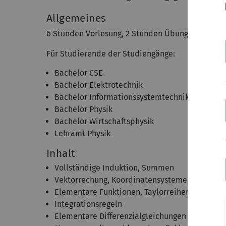
Allgemeines
6 Stunden Vorlesung, 2 Stunden Übung (6+2)
Für Studierende der Studiengänge:
Bachelor CSE
Bachelor Elektrotechnik
Bachelor Informationssystemtechnik
Bachelor Physik
Bachelor Wirtschaftsphysik
Lehramt Physik
Inhalt
Vollständige Induktion, Summen
Vektorrechung, Koordinatensysteme, Kegelschn
Elementare Funktionen, Taylorreihen
Integrationsregeln
Elementare Differenzialgleichungen