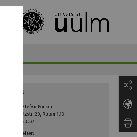
Kontakt
Dozent:
Prof. Dr. Stefan Funken
Helmholtzstr. 20, Raum 1.10
0731-50-23537
Übungsleiter: