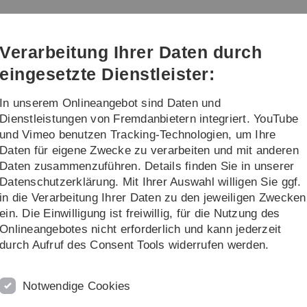
Direkt
Direkt
Direkt
Direkt
Direkt
zur
zum
zum
zur
zur
Hauptnavigation
Inhalt
Funktionsmenü
Fußleiste
Suche
Verarbeitung Ihrer Daten durch
(Sprache,
Drucken,
eingesetzte Dienstleister:
Social
Media)
In unserem Onlineangebot sind Daten und
re
Dienstleistungen von Fremdanbietern integriert. YouTube
und Vimeo benutzen Tracking-Technologien, um Ihre
Daten für eigene Zwecke zu verarbeiten und mit anderen
emester 2018/2019
Vorlesung Höhere Mathematik I
Daten zusammenzuführen. Details finden Sie in unserer
Datenschutzerklärung. Mit Ihrer Auswahl willigen Sie ggf.
in die Verarbeitung Ihrer Daten zu den jeweiligen Zwecken
ein. Die Einwilligung ist freiwillig, für die Nutzung des
Onlineangebotes nicht erforderlich und kann jederzeit
5. Dezember 2018 um 8:00 Uhr
statt.
durch Aufruf des Consent Tools widerrufen werden.
9 um 10:00 Uhr
statt.
. Dort werden alle Übungsblätter und Materialien
Notwendige Cookies
nkte verwaltet. Der Anmeldeschlüssel wurde in der