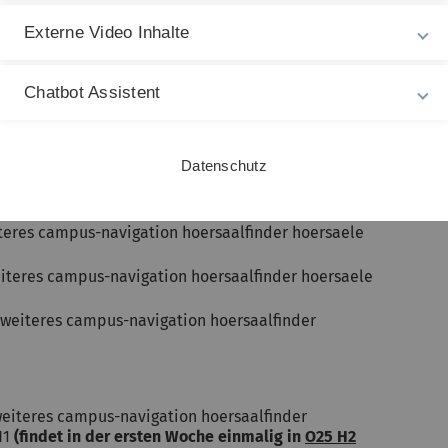
Externe Video Inhalte
inationsverfahren
Chatbot Assistent
ätze, Satz von Taylor, Extremwerte, Potenzreihen
 der Differential- und Integralrechung
Datenschutz
eiteres campus-navigation hoersaalfinder hoersaele
weiteres campus-navigation hoersaalfinder hoersaele
z weiteres campus-navigation hoersaalfinder
 weiteres campus-navigation hoersaalfinder
H1
(findet in der ersten Woche einmalig in
O25 H2