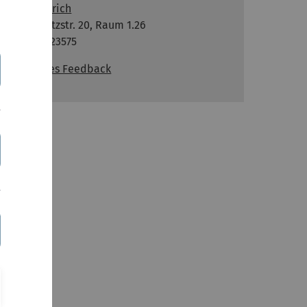
Jörn Dietrich
Helmholtzstr. 20, Raum 1.26
0731-50-23575
Anonymes Feedback