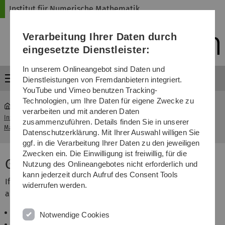
Direkt
Direkt
Direkt
Direkt
Direkt
Institut für Numerische Mathematik
zur
zum
zum
zur
zur
Hauptnavigation
Inhalt
Funktionsmenü
Fußleiste
Suche
Verarbeitung Ihrer Daten durch
(Sprache,
Drucken,
eingesetzte Dienstleister:
Social
Media)
In unserem Onlineangebot sind Daten und
Menü
Dienstleistungen von Fremdanbietern integriert.
YouTube und Vimeo benutzen Tracking-
Technologien, um Ihre Daten für eigene Zwecke zu
verarbeiten und mit anderen Daten
Institut für Numerische
Guidelines for
zusammenzuführen. Details finden Sie in unserer
...
Mathematik
Presenters
Datenschutzerklärung. Mit Ihrer Auswahl willigen Sie
ggf. in die Verarbeitung Ihrer Daten zu den jeweiligen
Zwecken ein. Die Einwilligung ist freiwillig, für die
Guidelines for Presenters
Nutzung des Onlineangebotes nicht erforderlich und
kann jederzeit durch Aufruf des Consent Tools
If you are going to be the presenter of an accepted
widerrufen werden.
abstract, please notice the following points:
All accepted presentations are oral talks.
Notwendige Cookies
You should find your own talk in the
detailed