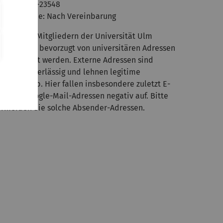
ax: 0731/50-23548
prechstunde: Nach Vereinbarung
-Mails von Mitgliedern der Universität Ulm
ollten bitte bevorzugt von universitären Adressen
us gesendet werden. Externe Adressen sind
äufig unzuverlässig und lehnen legitime
tworten ab. Hier fallen insbesondere zuletzt E-
ails an Google-Mail-Adressen negativ auf. Bitte
ermeiden Sie solche Absender-Adressen.