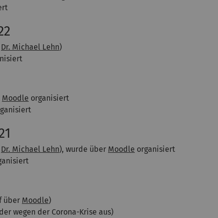
ert
22
t
Dr. Michael Lehn
)
nisiert
r
Moodle
organisiert
ganisiert
21
t
Dr. Michael Lehn
), wurde über
Moodle
organisiert
anisiert
f über
Moodle
)
ider wegen der Corona-Krise aus)