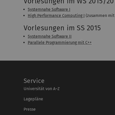
Vorlesungen im WS 2015/20
Systemnahe Software I
High Performance Computing I
(zusammen mi
Vorlesungen im SS 2015
Systemnahe Software II
Parallele Programmierung mit C++
Service
Universität von A–Z
Lagepläne
Presse