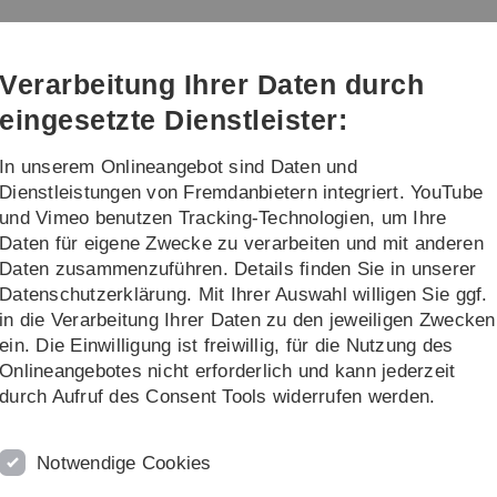
Direkt
Direkt
Direkt
Direkt
Direkt
zur
zum
zum
zur
zur
Hauptnavigation
Inhalt
Funktionsmenü
Fußleiste
Suche
Verarbeitung Ihrer Daten durch
(Sprache,
Drucken,
eingesetzte Dienstleister:
Social
Media)
In unserem Onlineangebot sind Daten und
re
Dienstleistungen von Fremdanbietern integriert. YouTube
und Vimeo benutzen Tracking-Technologien, um Ihre
Daten für eigene Zwecke zu verarbeiten und mit anderen
eiter
Dr. Andreas F. Borchert
Daten zusammenzuführen. Details finden Sie in unserer
Datenschutzerklärung. Mit Ihrer Auswahl willigen Sie ggf.
K
in die Verarbeitung Ihrer Daten zu den jeweiligen Zwecken
ein. Die Einwilligung ist freiwillig, für die Nutzung des
eschlossene Promotion in Informatik in Ulm mit einer
Onlineangebotes nicht erforderlich und kann jederzeit
 durch Bibliotheken
am Beispiel des
Ulmer Oberon-
durch Aufruf des Consent Tools widerrufen werden.
weiggert
(
Promotionspreis der Ulmer
Angewandte Informationsverarbeitung habe ich mich
Notwendige Cookies
erinfrastruktur eingesetzt (
Landeslehrpreis Baden-
ggert
). Zwischenzeitlich hatte ich für ein Jahr eine