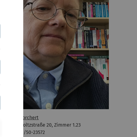
ndreas F. Borchert
üro: Helmholtzstraße 20, Zimmer 1.23
elefon: 0731/50-23572