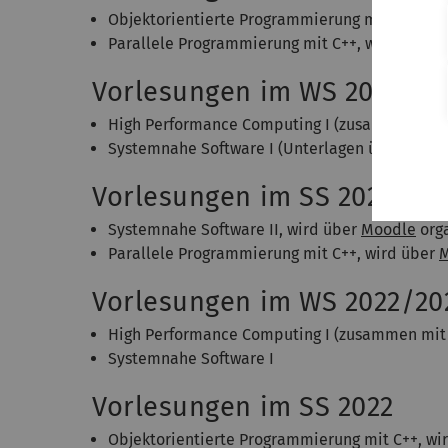
Objektorientierte Programmierung mit C++, wi
Parallele Programmierung mit C++, wird über
Vorlesungen im WS 2023/20
High Performance Computing I (zusammen mit
Systemnahe Software I (Unterlagen über
Mood
Vorlesungen im SS 2023
Systemnahe Software II, wird über
Moodle
orga
Parallele Programmierung mit C++, wird über
Vorlesungen im WS 2022/20
High Performance Computing I (zusammen mi
Systemnahe Software I
Vorlesungen im SS 2022
Objektorientierte Programmierung mit C++, wi