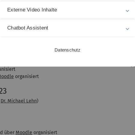
F
rd über
Moodle
organisiert
S
Externe Video Inhalte
Moodle
organisiert
E
24
Chatbot Assistent
s
a
Dr. Michael Lehn
, Unterlagen über
Moodle
)
h
le
)
Datenschutz
An
M
v
nisiert
Moodle
organisiert
23
t
Dr. Michael Lehn
)
rd über
Moodle
organisiert