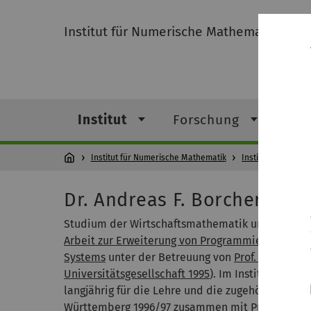
Institut für Numerische Mathematik
Institut
Forschung
Leh
Institut für Numerische Mathematik
Institut
Mitarb
Dr. Andreas F. Borchert
Studium der Wirtschaftsmathematik und 1994 abg
Arbeit zur Erweiterung von Programmiersprachen
Systems
unter der Betreuung von
Prof. Franz Sch
Universitätsgesellschaft 1995
). Im Institut für 
langjährig für die Lehre und die zugehörige Rechn
Württemberg 1996/97 zusammen mit Prof. Schwei