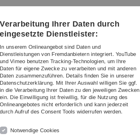
Direkt
Direkt
Direkt
Direkt
Direkt
zur
zum
zum
zur
zur
Hauptnavigation
Inhalt
Funktionsmenü
Fußleiste
Suche
Verarbeitung Ihrer Daten durch
(Sprache,
Drucken,
eingesetzte Dienstleister:
Social
Media)
In unserem Onlineangebot sind Daten und
re
Dienstleistungen von Fremdanbietern integriert. YouTube
und Vimeo benutzen Tracking-Technologien, um Ihre
Daten für eigene Zwecke zu verarbeiten und mit anderen
ene Semester
Wintersemester 2016/2017
Absolventenseminar Numeri
Daten zusammenzuführen. Details finden Sie in unserer
Datenschutzerklärung. Mit Ihrer Auswahl willigen Sie ggf.
ik
in die Verarbeitung Ihrer Daten zu den jeweiligen Zwecken
ein. Die Einwilligung ist freiwillig, für die Nutzung des
Vortragstitel
Onlineangebotes nicht erforderlich und kann jederzeit
durch Aufruf des Consent Tools widerrufen werden.
l
Global optimization on biped walking machines
Notwendige Cookies
ppe
Diskrete Optimierungsprobleme in der Optikentwicklung