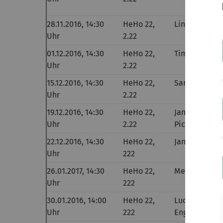
28.11.2016, 14:30
HeHo 22,
Linda Bolay
Uhr
2.22
01.12.2016, 14:30
HeHo 22,
Tim Wagner
Uhr
2.22
15.12.2016, 14:30
HeHo 22,
Sarah Klohr
Uhr
2.22
19.12.2016, 14:30
HeHo 22,
Jannis
Uhr
2.22
Pickenhain
22.12.2016, 14:30
HeHo 22,
Jan Gabriel
Uhr
222
26.01.2017, 14:30
HeHo 22,
Melanie Sub
Uhr
222
30.01.2016, 14:00
HeHo 22,
Lucas
Uhr
222
Engelhardt