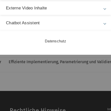
rr
Externe Video Inhalte
Bild- und Videokompression mit JPEG und MPEG - Mathe
Chatbot Assistent
Vorstellung der Bachelorarbeit über die Modellierung vo
Diffusionsgleichungen
Datenschutz
er
Anwendung von Lösungsraummethoden für die Funktional
r
Effiziente Implementierung, Parametrierung und Validie
Rechtliche Hinweise
In