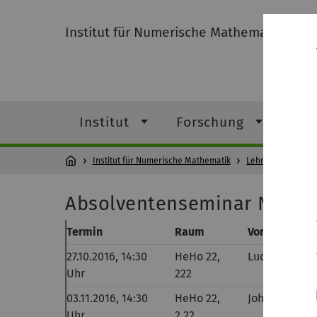
Institut für Numerische Mathematik
Institut
Forschung
Leh
Institut für Numerische Mathematik
Lehre
Vergang
Absolventenseminar Numer
Termin
Raum
Vortragender
27.10.2016, 14:30
HeHo 22,
Ludwig Waibe
Uhr
222
03.11.2016, 14:30
HeHo 22,
Johannes Po
Uhr
2.22