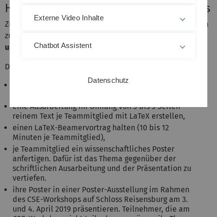
Hinweise zum Bestehen des Seminars
Externe Video Inhalte
Zum Bestehen der Veranstaltung ist ein gegebenes Thema
zu bearbeiten.
Die Themen werden an Teams vergeben
Chatbot Assistent
und sind im Team zu bearbeiten.
Die Teams müssen
Datenschutz
eine Kurzzusammenfassung ihres Themas mit LaTeX
anfertigen,
eine Ausarbeitung im Umfang von 3 bis 5 Seiten
reinem Text je Teammitglied mit LaTeX erstellen,
einen LaTeX-Beamervortrag halten (10 bis 12
Minuten je Teammitglied),
je Teammitglied ein wissenschaftliches Poster
anfertigen. Dafür ist das Thema gegenüber der
schriftlichen Ausarbeitung und der Präsentation zu
vertiefen.
ihre Poster in einer Poster-Ausstellung im Rahmen
des CSE-Workshops auf Schloss Reisensburg am 3.
und 4. April 2019 präsentieren. Teilnehmer, die am