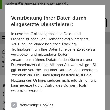
Direkt
Direkt
Direkt
Direkt
Direkt
Institut für Numerische Mathematik
zur
zum
zum
zur
zur
Hauptnavigation
Inhalt
Funktionsmenü
Fußleiste
Suche
Verarbeitung Ihrer Daten durch
(Sprache,
Drucken,
eingesetzte Dienstleister:
Social
Media)
In unserem Onlineangebot sind Daten und
Menü
Dienstleistungen von Fremdanbietern integriert.
YouTube und Vimeo benutzen Tracking-
Technologien, um Ihre Daten für eigene Zwecke zu
verarbeiten und mit anderen Daten
Institut für
zusammenzuführen. Details finden Sie in unserer
Seminar Wissenschaftliches Arbeiten
Numerische
...
Datenschutzerklärung. Mit Ihrer Auswahl willigen Sie
in CSE - WiSe 2018/2019
Mathematik
ggf. in die Verarbeitung Ihrer Daten zu den jeweiligen
Zwecken ein. Die Einwilligung ist freiwillig, für die
Nutzung des Onlineangebotes nicht erforderlich und
Wissenschaftliches Arbeiten in
kann jederzeit durch Aufruf des Consent Tools
widerrufen werden.
CSE - Wintersemester 2018/2019
Das Seminar führt in die Grundprinzipien des
Notwendige Cookies
wissenschaftlichen Arbeitens an Universitäten und