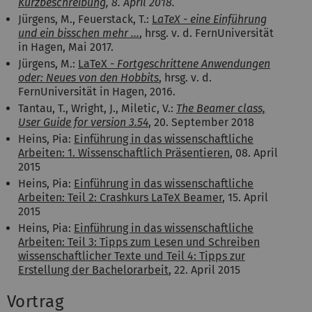
Kurzbeschreibung
, 8. April 2018.
Jürgens, M., Feuerstack, T.:
L
aTeX - eine Einführung
und ein bisschen mehr ...
, hrsg. v. d. FernUniversität
in Hagen, Mai 2017.
Jürgens, M.:
L
aTeX -
Fortgeschrittene
Anwendungen
oder: Neues von den Hobbits
, hrsg. v. d.
FernUniversität in Hagen, 2016.
Tantau, T., Wright, J., Mileti
c
, V.:
The Beamer class,
User Guide for version 3.54
, 20. September 2018
Heins, Pia:
Einführung in das wissenschaftliche
Arbeiten: 1. Wissenschaftlich Präsentieren
, 08. April
2015
Heins, Pia:
Einführung in das wissenschaftliche
Arbeiten: Teil 2: Crashkurs LaTeX Beamer
, 15. April
2015
Heins, Pia:
Einführung in das wissenschaftliche
Arbeiten: Teil 3: Tipps zum Lesen und Schreiben
wissenschaftlicher Texte und Teil 4: Tipps zur
Erstellung der Bachelorarbeit
, 22. April 2015
Vortrag