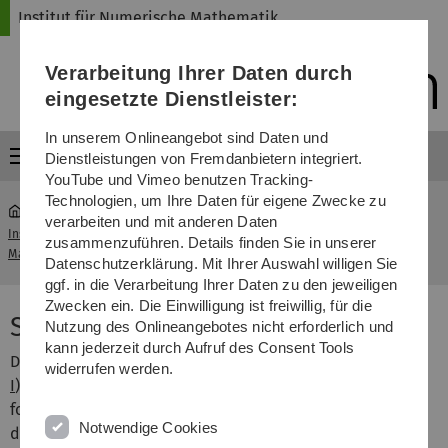
Direkt
Direkt
Direkt
Direkt
Direkt
Institut für Numerische Mathematik
zur
zum
zum
zur
zur
Hauptnavigation
Inhalt
Funktionsmenü
Fußleiste
Suche
Verarbeitung Ihrer Daten durch
(Sprache,
Drucken,
eingesetzte Dienstleister:
Social
Media)
In unserem Onlineangebot sind Daten und
Menü
Dienstleistungen von Fremdanbietern integriert.
YouTube und Vimeo benutzen Tracking-
Technologien, um Ihre Daten für eigene Zwecke zu
verarbeiten und mit anderen Daten
Institut für Numerische
Vorlesung Systemnahe
zusammenzuführen. Details finden Sie in unserer
...
Mathematik
Software II
Datenschutzerklärung. Mit Ihrer Auswahl willigen Sie
ggf. in die Verarbeitung Ihrer Daten zu den jeweiligen
Zwecken ein. Die Einwilligung ist freiwillig, für die
Systemnahe Software II
Nutzung des Onlineangebotes nicht erforderlich und
kann jederzeit durch Aufruf des Consent Tools
Die Vorlesung setzt den ersten Teil (
Systemnahe Software
widerrufen werden.
I
) fort und beschäftigt sich mit der Entwicklung
fortgeschrittener Anwendungen im systemnahen Umfeld
Notwendige Cookies
des POSIX-Standards, wozu hier insbesondere das