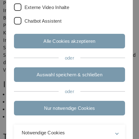
Prozesssystem, die Signale, die
Externe Video Inhalte
Interprozesskommunikation und Sockets gehören.
Behandelt wird insbesondere auch die Entwicklung von
Chatbot Assistent
Protokollen für bidirektionale, verbindungsorientierte
Kommunikationskanäle und deren effiziente
Implementierung. Beachtet werden dabei auch
Alle Cookies akzeptieren
Sicherheitsaspekte und die Vermeidung typischer
Schwachstellen. Die Vorlesung ist sehr praxisorientiert und
oder
die Übungen sind integraler Bestandteil der
Veranstaltung.
Auswahl speichern & schließen
Inhalt
oder
Prozesse unter UNIX
Signale
Nur notwendige Cookies
Interprozesskommunikation mit Pipelines
Einführung in Netzwerkdienste, TCP/IP und die
Socket-Schnittstelle
Notwendige Cookies
Termine