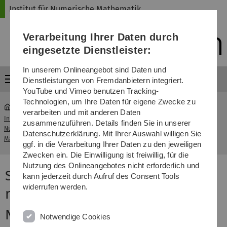
Direkt
Direkt
Direkt
Direkt
Direkt
Institut für Numerische Mathematik
zur
zum
zum
zur
zur
Hauptnavigation
Inhalt
Funktionsmenü
Fußleiste
Suche
Verarbeitung Ihrer Daten durch
(Sprache,
Drucken,
eingesetzte Dienstleister:
Social
Media)
In unserem Onlineangebot sind Daten und
Menü
Dienstleistungen von Fremdanbietern integriert.
YouTube und Vimeo benutzen Tracking-
Technologien, um Ihre Daten für eigene Zwecke zu
verarbeiten und mit anderen Daten
Institut für
zusammenzuführen. Details finden Sie in unserer
Seminar: Manifold-based model
Numerische
...
Datenschutzerklärung. Mit Ihrer Auswahl willigen Sie
reduction of dynamical systems
Mathematik
ggf. in die Verarbeitung Ihrer Daten zu den jeweiligen
Zwecken ein. Die Einwilligung ist freiwillig, für die
Nutzung des Onlineangebotes nicht erforderlich und
Seminar: Manifold-based model
kann jederzeit durch Aufruf des Consent Tools
widerrufen werden.
reduction of dynamical systems
News
Notwendige Cookies