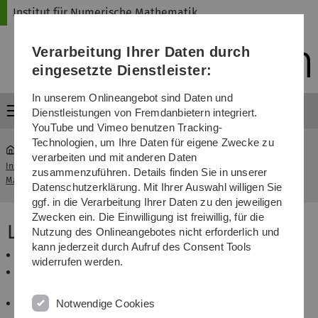
Direkt
Direkt
Direkt
Direkt
Direkt
Institut für Numerische Mathematik
zur
zum
zum
zur
zur
Hauptnavigation
Inhalt
Funktionsmenü
Fußleiste
Suche
Verarbeitung Ihrer Daten durch
(Sprache,
Drucken,
eingesetzte Dienstleister:
Social
Media)
In unserem Onlineangebot sind Daten und
Menü
Dienstleistungen von Fremdanbietern integriert.
YouTube und Vimeo benutzen Tracking-
Technologien, um Ihre Daten für eigene Zwecke zu
verarbeiten und mit anderen Daten
Institut für Numerische
Wintersemester
zusammenzuführen. Details finden Sie in unserer
...
Mathematik
2016/2017
Datenschutzerklärung. Mit Ihrer Auswahl willigen Sie
ggf. in die Verarbeitung Ihrer Daten zu den jeweiligen
Zwecken ein. Die Einwilligung ist freiwillig, für die
Lehrveranstaltungen
Nutzung des Onlineangebotes nicht erforderlich und
kann jederzeit durch Aufruf des Consent Tools
Seminar
Rough Paths
(R. Stelzer, K. Urban)
widerrufen werden.
Seminar
Adaptive Methoden in der Numerik
(S.
Funken)
Seminar
Nonlinear Dynamical Systems - Aspects
Notwendige Cookies
from Analysis, Geometry, Modeling and