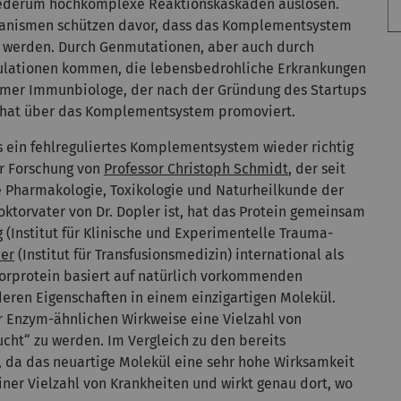
wiederum hochkomplexe Reaktionskaskaden auslösen.
echanismen schützen davor, dass das Komplementsystem
rt werden. Durch Genmutationen, aber auch durch
egulationen kommen, die lebensbedrohliche Erkrankungen
Ulmer Immunbiologe, der nach der Gründung des Startups
, hat über das Komplementsystem promoviert.
ss ein fehlreguliertes Komplementsystem wieder richtig
er Forschung von
Professor Christoph Schmidt
, der seit
he Pharmakologie, Toxikologie und Naturheilkunde der
oktorvater von Dr. Dopler ist, hat das Protein gemeinsam
g
(Institut für Klinische und Experimentelle Trauma-
ier
(Institut für Transfusionsmedizin) international als
orprotein basiert auf natürlich vorkommenden
ren Eigenschaften in einem einzigartigen Molekül.
r Enzym-ähnlichen Wirkweise eine Vielzahl von
cht“ zu werden. Im Vergleich zu den bereits
l, da das neuartige Molekül eine sehr hohe Wirksamkeit
ner Vielzahl von Krankheiten und wirkt genau dort, wo