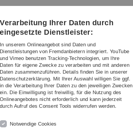
Direkt
Direkt
Direkt
Direkt
Direkt
zur
zum
zum
zur
zur
Hauptnavigation
Inhalt
Funktionsmenü
Fußleiste
Suche
Verarbeitung Ihrer Daten durch
(Sprache,
Drucken,
eingesetzte Dienstleister:
Social
Media)
In unserem Onlineangebot sind Daten und
g
Akademische Laufbahn und Karriere
Dienstleistungen von Fremdanbietern integriert. YouTube
und Vimeo benutzen Tracking-Technologien, um Ihre
Daten für eigene Zwecke zu verarbeiten und mit anderen
Daten zusammenzuführen. Details finden Sie in unserer
Datenschutzerklärung. Mit Ihrer Auswahl willigen Sie ggf.
in die Verarbeitung Ihrer Daten zu den jeweiligen Zwecken
ein. Die Einwilligung ist freiwillig, für die Nutzung des
Onlineangebotes nicht erforderlich und kann jederzeit
durch Aufruf des Consent Tools widerrufen werden.
Immunologie-Startup
fe des Immunsystems auf eigenen
Notwendige Cookies