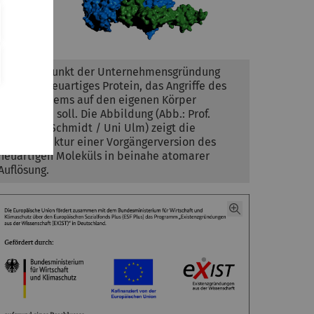
Im Mittelpunkt der Unternehmensgründung
steht ein neuartiges Protein, das Angriffe des
Immunsystems auf den eigenen Körper
verhindern soll. Die Abbildung (Abb.: Prof.
Christoph Schmidt / Uni Ulm) zeigt die
Kristallstruktur einer Vorgängerversion des
neuartigen Moleküls in beinahe atomarer
Auflösung.