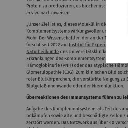
Protein zu produzieren, es biochemisch und biop
in vivo
nachzuweisen.
„Unser Ziel ist es, dieses Molekül in die klinis
Komplementsystems wirkungsvoller und zugleich 
Mohr. Der Wissenschaftler, der an der TU Münch
forscht seit 2022 am
Institut für Experimentelle 
Naturheilkunde
des Universitätsklinikums Ulm. 
Erkrankungen des Komplementsystems gehören b
Hämoglobinurie (PNH) oder das atypische Hämol
Glomerulopathie (C3G). Zum klinischen Bild solc
roter Blutkörperchen, die verstärkte Neigung zu
Blutgefäßinnenwände oder der Nierenfunktion.
Überreaktionen des Immunsystems führen zu l
Aufgabe des Komplementsystems als Teil des an
bekämpfen sowie alte und beschädigte Zellen zu
zerstört werden. Das Netzwerk aus über 40 vers