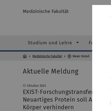
Medizinische Fakultät
Studium und Lehre
Forschun
Medizinische Fakultät
News-Detail
Aktuelle Meldung
17. Oktober 2023
EXIST-Forschungstransfer für 
Neuartiges Protein soll Angrif
Körper verhindern