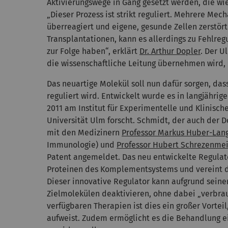
Aktivierungswege in Gang gesetzt werden, die 
„Dieser Prozess ist strikt reguliert. Mehrere M
überreagiert und eigene, gesunde Zellen zerstö
Transplantationen, kann es allerdings zu Fehlr
zur Folge haben“, erklärt
Dr. Arthur Dopler
. Der 
die wissenschaftliche Leitung übernehmen wird
Das neuartige Molekül soll nun dafür sorgen, da
reguliert wird. Entwickelt wurde es in langjährig
2011 am Institut für Experimentelle und Klinisc
Universität Ulm forscht. Schmidt, der auch der D
mit den Medizinern
Professor Markus Huber-Lan
Immunologie) und
Professor Hubert Schrezenme
Patent angemeldet. Das neu entwickelte Regulat
Proteinen des Komplementsystems und vereint de
Dieser innovative Regulator kann aufgrund seine
Zielmolekülen deaktivieren, ohne dabei „verbrau
verfügbaren Therapien ist dies ein großer Vortei
aufweist. Zudem ermöglicht es die Behandlung ei