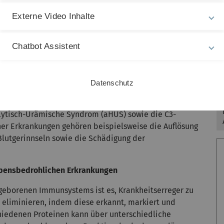
hysikalisch zu charakterisieren und dessen Wirksamkeit
Externe Video Inhalte
che Anwendung zu bringen, um Erkrankungen des
Chatbot Assistent
schonender zu behandeln“, sagt Projektleiter Matteo
en Bioprozesstechnik und Management studiert hat,
und Klinische Pharmakologie, Toxikologie und
Datenschutz
Zu diesen seltenen, wenn auch gravierenden
eispielsweise die Paroxysmale Nächtliche
ytisch-Urämische Syndrom (aHUS) sowie die C3-
her Erkrankungen gehören beispielsweise die Auflösung
 Blutgerinnseln sowie die Schädigung der
ebensbedrohlichen Erkrankungen
geborenen Immunsystems ist es, Krankheitserreger zu
 eliminieren, indem diese erkannt, markiert und
chiedenen Proteinen kann über unterschiedliche