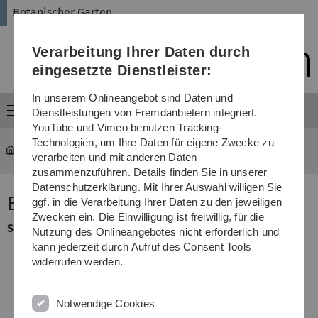
Direkt
Direkt
Direkt
Direkt
Direkt
Botanischer Garten
zur
zum
zum
zur
zur
Hauptnavigation
Inhalt
Funktionsmenü
Fußleiste
Suche
Verarbeitung Ihrer Daten durch
(Sprache,
Drucken,
eingesetzte Dienstleister:
Social
Media)
In unserem Onlineangebot sind Daten und
Menü
Dienstleistungen von Fremdanbietern integriert.
YouTube und Vimeo benutzen Tracking-
Technologien, um Ihre Daten für eigene Zwecke zu
garten
...
Salvia officinalis
verarbeiten und mit anderen Daten
zusammenzuführen. Details finden Sie in unserer
Datenschutzerklärung. Mit Ihrer Auswahl willigen Sie
Echter Salbei, Garten-Salbei
ggf. in die Verarbeitung Ihrer Daten zu den jeweiligen
Zwecken ein. Die Einwilligung ist freiwillig, für die
Salvia officinalis
(
Lamiaceae
)
Nutzung des Onlineangebotes nicht erforderlich und
kann jederzeit durch Aufruf des Consent Tools
widerrufen werden.
Notwendige Cookies