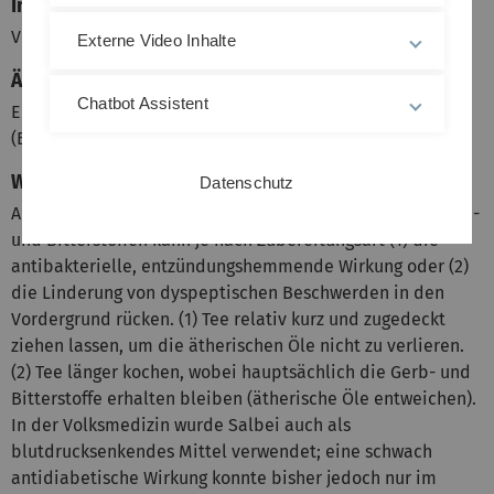
Innerliche Anwendung
Verdauungsstörungen, übermäßige Schweißabsonderung
Externe Video Inhalte
Äußerliche Anwendung
Chatbot Assistent
Entzündungen im Mund- und Rachenraum, Fußschweiß
(Bäder)
Wissenswertes
Datenschutz
Aufgrund des Gehaltes an ätherischen Ölen sowie an Gerb-
und Bitterstoffen kann je nach Zubereitungsart (1) die
antibakterielle, entzündungshemmende Wirkung oder (2)
die Linderung von dyspeptischen Beschwerden in den
Vordergrund rücken. (1) Tee relativ kurz und zugedeckt
ziehen lassen, um die ätherischen Öle nicht zu verlieren.
(2) Tee länger kochen, wobei hauptsächlich die Gerb- und
Bitterstoffe erhalten bleiben (ätherische Öle entweichen).
In der Volksmedizin wurde Salbei auch als
blutdrucksenkendes Mittel verwendet; eine schwach
antidiabetische Wirkung konnte bisher jedoch nur im