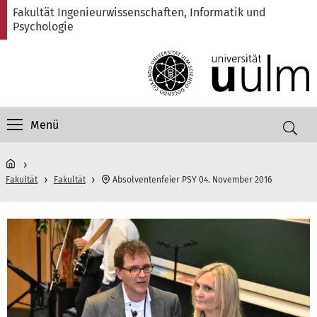
Direkt
Direkt
Direkt
Direkt
Direkt
Fakultät Ingenieurwissenschaften, Informatik und
zur
zum
zum
zur
zur
Psychologie
Hauptnavigation
Inhalt
Funktionsmenü
Fußleiste
Suche
(Sprache,
Drucken,
Social
Media)
Menü
Fakultät
Fakultät
Absolventenfeier PSY 04. November 2016