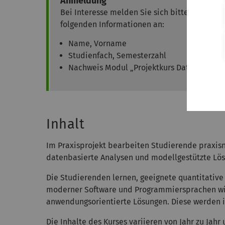
Anmeldung
Bei Interesse melden Sie sich bitte
möglichst
folgenden Informationen an:
Name, Vorname
Studienfach, Semesterzahl
Nachweis
Modul „Projektkurs Data Science 
Inhalt
Im Praxisprojekt bearbeiten Studierende praxi
datenbasierte Analysen und modellgestützte Lös
Die Studierenden lernen, geeignete quantitativ
moderner Software und Programmiersprachen wie 
anwendungsorientierte Lösungen. Diese werden im 
Die Inhalte des Kurses variieren von Jahr zu Jah