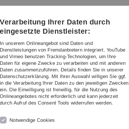
Direkt
Direkt
Direkt
Direkt
Direkt
zur
zum
zum
zur
zur
Hauptnavigation
Inhalt
Funktionsmenü
Fußleiste
Suche
Verarbeitung Ihrer Daten durch
(Sprache,
Drucken,
eingesetzte Dienstleister:
Social
Media)
In unserem Onlineangebot sind Daten und
dium und Lehre
Das Ulmer Aktuarprogr
Dienstleistungen von Fremdanbietern integriert. YouTube
und Vimeo benutzen Tracking-Technologien, um Ihre
Daten für eigene Zwecke zu verarbeiten und mit anderen
Wintersemester
Praxisprojekt Risk & Insurance Analytics
Daten zusammenzuführen. Details finden Sie in unserer
Datenschutzerklärung. Mit Ihrer Auswahl willigen Sie ggf.
nce Analytics (Bachelor)
in die Verarbeitung Ihrer Daten zu den jeweiligen Zwecken
ein. Die Einwilligung ist freiwillig, für die Nutzung des
Onlineangebotes nicht erforderlich und kann jederzeit
durch Aufruf des Consent Tools widerrufen werden.
Notwendige Cookies