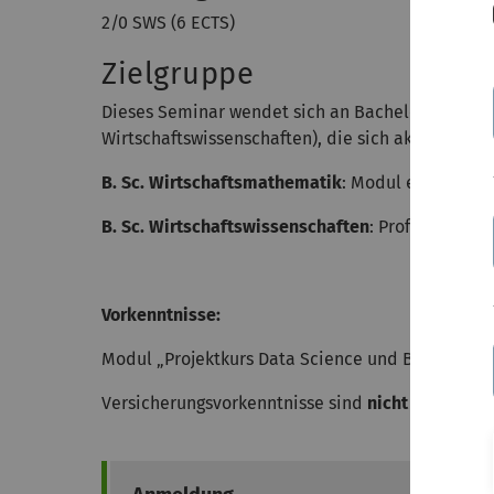
2/0 SWS (6 ECTS)
Zielgruppe
Dieses Seminar wendet sich an Bachelor-Studie
Wirtschaftswissenschaften), die sich aktuell im 
B. Sc. Wirtschaftsmathematik
: Modul eignet sich
B. Sc. Wirtschaftswissenschaften
: Profil
Finanz- 
Vorkenntnisse:
Modul „Projektkurs Data Science und Business An
Versicherungsvorkenntnisse sind
nicht
notwendig