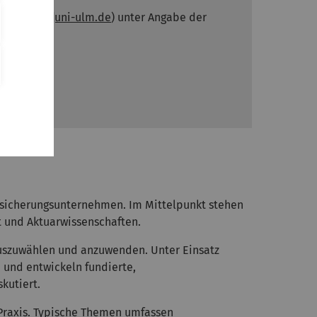
scheling[at]uni-ulm.de
) unter Angabe der
rsicherungsunternehmen. Im Mittelpunkt stehen
 und Aktuarwissenschaften.
auszuwählen und anzuwenden. Unter Einsatz
und entwickeln fundierte,
kutiert.
r Praxis. Typische Themen umfassen