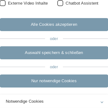
Externe Video Inhalte
Chatbot Assistent
rende (insbesodnere Wirtschaftsmathematik und
Alle Cookies akzeptieren
4./5./6. Semester befinden.
oder
 als
Wahlpflicht Projektkurs
.
und Versicherungswirtschaft
oder
Business Analytics
.
Auswahl speichern & schließen
oder
alytics“ oder vergleichbares.
Nur notwendige Cookies
.
Notwendige Cookies