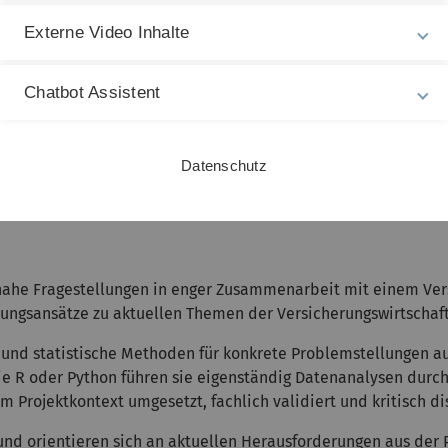
 zeitnah (Frist: 20.07.)
per Email bei Stefan Schelling (
stefan.
Externe Video Inhalte
Chatbot Assistent
und Business Analytics“ oder vergleichbares.
Datenschutz
snahe Fragestellungen in enger Zusammenarbeit mit einem Ve
ungsansätze zu aktuellen Themen der Versicherungswirtschaft
e und statistische Methoden für konkrete Problemstellungen 
R oder Python führen sie eigenständig Datenanalysen durch 
Projektkontext umgesetzt, fachlich validiert und kritisch dis
r und orientieren sich an aktuellen Herausforderungen aus de