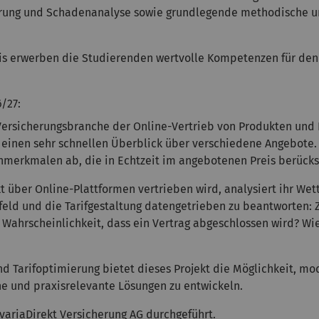
ierung und Schadenanalyse sowie grundlegende methodische und
xis erwerben die Studierenden wertvolle Kompetenzen für de
6/27:
 Versicherungsbranche der Online-Vertrieb von Produkten und D
einen sehr schnellen Überblick über verschiedene Angebote. 
enmerkmalen ab, die in Echtzeit im angebotenen Preis berück
kt über Online-Plattformen vertrieben wird, analysiert ihr 
mfeld und die Tarifgestaltung datengetrieben zu beantworten: 
ahrscheinlichkeit, dass ein Vertrag abgeschlossen wird? Wie l
und Tarifoptimierung bietet dieses Projekt die Möglichkeit, 
e und praxisrelevante Lösungen zu entwickeln.
variaDirekt Versicherung AG durchgeführt.