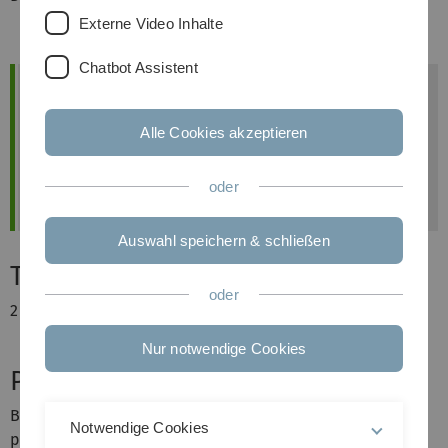
Externe Video Inhalte
Chatbot Assistent
Important News
The lectures and exercises are in English.
Alle Cookies akzeptieren
Handing in Homework is
compulsory
.
All further information and all documents can
be found on
moodle
.
oder
Auswahl speichern & schließen
Type
oder
2 hours lecture
Nur notwendige Cookies
Prerequisites
Basic knowledge of life insurance mathematics and basic
Notwendige Cookies
probabilistic models for the calculation of future life