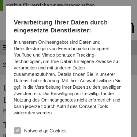
Direkt
Direkt
Direkt
Direkt
Direkt
Institut für Versicherungswissenschaften
zur
zum
zum
zur
zur
Hauptnavigation
Inhalt
Funktionsmenü
Fußleiste
Suche
Verarbeitung Ihrer Daten durch
(Sprache,
Drucken,
eingesetzte Dienstleister:
Social
Media)
In unserem Onlineangebot sind Daten und
Menü
Dienstleistungen von Fremdanbietern integriert.
YouTube und Vimeo benutzen Tracking-
Technologien, um Ihre Daten für eigene Zwecke zu
ivw
...
Data Analytics in Life Insurance
verarbeiten und mit anderen Daten
zusammenzuführen. Details finden Sie in unserer
Datenschutzerklärung. Mit Ihrer Auswahl willigen Sie
Data Analytics in Life Insurance
ggf. in die Verarbeitung Ihrer Daten zu den jeweiligen
Zwecken ein. Die Einwilligung ist freiwillig, für die
Lecturer
Nutzung des Onlineangebotes nicht erforderlich und
kann jederzeit durch Aufruf des Consent Tools
Prof. Dr. Mitja Stadje
widerrufen werden.
Time and place
Notwendige Cookies
Date and Times: Thursdays, 2:15 - 3:45 pm, N24, Room 226