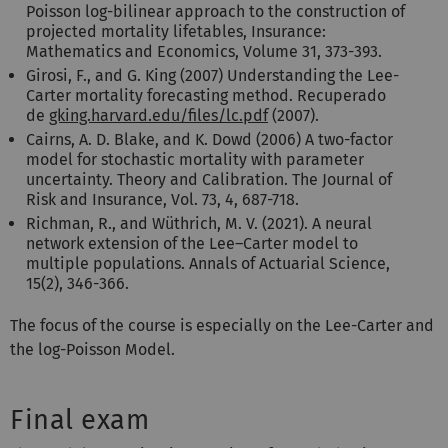
Poisson log-bilinear approach to the construction of
projected mortality lifetables, Insurance:
Mathematics and Economics, Volume 31, 373-393.
Girosi, F., and G. King (2007) Understanding the Lee-
Carter mortality forecasting method. Recuperado
de
gking.harvard.edu/files/lc.pdf
(2007).
Cairns, A. D. Blake, and K. Dowd (2006) A two-factor
model for stochastic mortality with parameter
uncertainty. Theory and Calibration. The Journal of
Risk and Insurance, Vol. 73, 4, 687-718.
Richman, R., and Wüthrich, M. V. (2021). A neural
network extension of the Lee–Carter model to
multiple populations. Annals of Actuarial Science,
15(2), 346-366.
The focus of the course is especially on the Lee-Carter and
the log-Poisson Model.
Final exam