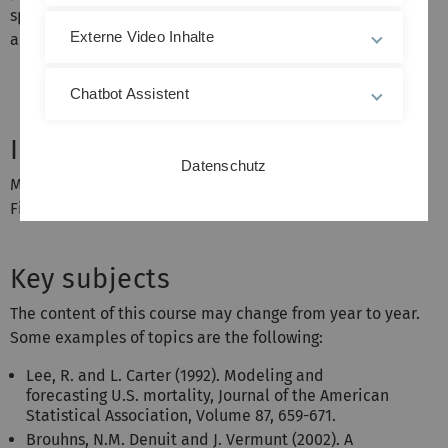
spans and mortality tables (e.g. module "Life-, Healtth-
Externe Video Inhalte
and Pension-Mathematics").
Chatbot Assistent
Intended audience
Datenschutz
Master students in Mathematics, Business Mathematics,
Finance, Data Science and Mathemtical Biometry
Key subjects
The content of this course may change from year to year.
Some examples of topics are the following:
Lee, R. and L. Carter (1992). Modeling and
forecasting U.S. mortality, Journal of the American
Statistical Association, Volume 87, 659-671.
Brouhns, N.M. Denuit and J. Vermunt (2002). A