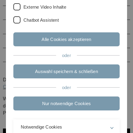
Externe Video Inhalte
Master-Programm
Chatbot Assistent
Berufsbild Aktuar
Alle Cookies akzeptieren
Berufschancen
Fragen?
oder
Auswahl speichern & schließen
Darüber hinaus bietet unser
YouTube-
Channel
weitere
interessante Videos
zum Thema!
oder
Weitere Informationen zum Thema Aktuarwissenschaften,
Nur notwendige Cookies
dem Berufsbild und aktuell ausgeschriebene
Praktikantenstellen findet Ihr auch auf werde-aktuar.de.
Notwendige Cookies