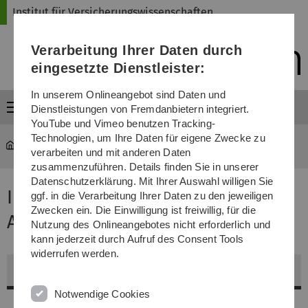
Direkt
Direkt
Direkt
Direkt
Direkt
Institut für Versicherungswissenschaften
zur
zum
zum
zur
zur
Hauptnavigation
Inhalt
Funktionsmenü
Fußleiste
Suche
Verarbeitung Ihrer Daten durch
(Sprache,
Drucken,
eingesetzte Dienstleister:
Social
Media)
In unserem Onlineangebot sind Daten und
Menü
Dienstleistungen von Fremdanbietern integriert.
YouTube und Vimeo benutzen Tracking-
Technologien, um Ihre Daten für eigene Zwecke zu
ivw
...
Informationen rund um Aktuarwissenschaften
verarbeiten und mit anderen Daten
zusammenzuführen. Details finden Sie in unserer
Datenschutzerklärung. Mit Ihrer Auswahl willigen Sie
Informationen rund um
ggf. in die Verarbeitung Ihrer Daten zu den jeweiligen
Zwecken ein. Die Einwilligung ist freiwillig, für die
Aktuarwissenschaften
Nutzung des Onlineangebotes nicht erforderlich und
kann jederzeit durch Aufruf des Consent Tools
widerrufen werden.
Für Details die einzelnen Menüpunkte aufklappen
Notwendige Cookies
Aktuarwissenschaften?!