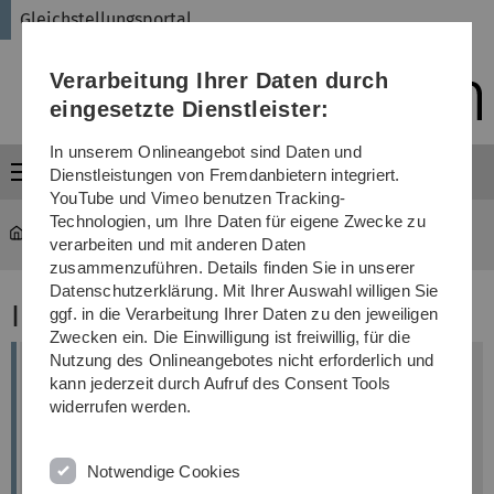
Direkt
Direkt
Direkt
Direkt
Direkt
Gleichstellungsportal
zur
zum
zum
zur
zur
Hauptnavigation
Inhalt
Funktionsmenü
Fußleiste
Suche
Verarbeitung Ihrer Daten durch
(Sprache,
Drucken,
eingesetzte Dienstleister:
Social
Media)
In unserem Onlineangebot sind Daten und
Menü
Dienstleistungen von Fremdanbietern integriert.
YouTube und Vimeo benutzen Tracking-
Technologien, um Ihre Daten für eigene Zwecke zu
Gleichstellungsportal
...
Inklusion
verarbeiten und mit anderen Daten
zusammenzuführen. Details finden Sie in unserer
Datenschutzerklärung. Mit Ihrer Auswahl willigen Sie
Inklusion
ggf. in die Verarbeitung Ihrer Daten zu den jeweiligen
Zwecken ein. Die Einwilligung ist freiwillig, für die
Nutzung des Onlineangebotes nicht erforderlich und
Studieren und Arbeiten mit Handicap
kann jederzeit durch Aufruf des Consent Tools
widerrufen werden.
Arbeiten mit Beeinträchtigung
Notwendige Cookies