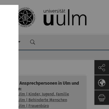
ziaUlm
Weitere Ansprechpersonen in Ulm und
Neu-Ulm:
Stadt Ulm | Kinder, Jugend, Familie
Stadt Ulm | Behinderte Menschen
Stadt Ulm | Frauenbüro