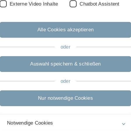
Externe Video Inhalte
Chatbot Assistent
Alle Cookies akzeptieren
oder
Auswahl speichern & schließen
oder
Rechtliche Hinweise
In
Nur notwendige Cookies
ht
Impressum
Gl
Zu
Datenschutz
Notwendige Cookies
28
Barrierefreiheit