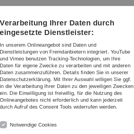
Direkt
Direkt
Direkt
Direkt
Direkt
zur
zum
zum
zur
zur
Hauptnavigation
Inhalt
Funktionsmenü
Fußleiste
Suche
Verarbeitung Ihrer Daten durch
(Sprache,
Drucken,
eingesetzte Dienstleister:
Social
Media)
In unserem Onlineangebot sind Daten und
leichstellungsarbeit
Netzwerk - Exzellen
Dienstleistungen von Fremdanbietern integriert. YouTube
und Vimeo benutzen Tracking-Technologien, um Ihre
Daten für eigene Zwecke zu verarbeiten und mit anderen
Gleichstellung Uni Ulm
Familienservice
Daten zusammenzuführen. Details finden Sie in unserer
Datenschutzerklärung. Mit Ihrer Auswahl willigen Sie ggf.
in die Verarbeitung Ihrer Daten zu den jeweiligen Zwecken
ein. Die Einwilligung ist freiwillig, für die Nutzung des
Onlineangebotes nicht erforderlich und kann jederzeit
 als zentrale Anlaufstelle für alle
durch Aufruf des Consent Tools widerrufen werden.
 Studium, Beruf und Familie wie z.B.
ngehörige, Ferienbetreuung, Schwangerschaft,
Notwendige Cookies