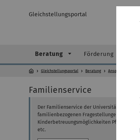
Gleichstellungsportal
Beratung
Förderung
G
Gleichstellungsportal
Beratung
Ansprechpersonen 
Familienservice
Der Familienservice der Universität Ulm dient
familienbezogenen Fragestellungen bezüglich
Kinderbetreuungsmöglichkeiten Pflege von A
etc.