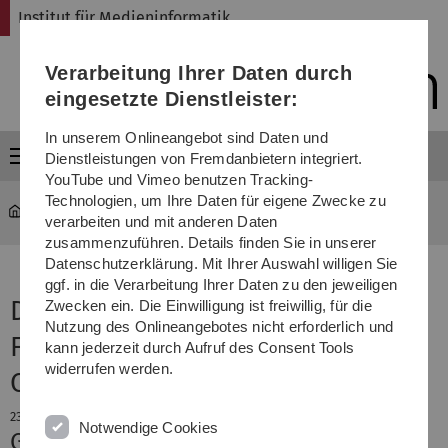
Direkt
Direkt
Direkt
Direkt
Direkt
Institut für Medieninformatik
zur
zum
zum
zur
zur
Hauptnavigation
Inhalt
Funktionsmenü
Fußleiste
Suche
Verarbeitung Ihrer Daten durch
(Sprache,
Drucken,
eingesetzte Dienstleister:
Social
Media)
In unserem Onlineangebot sind Daten und
Menü
Dienstleistungen von Fremdanbietern integriert.
YouTube und Vimeo benutzen Tracking-
Technologien, um Ihre Daten für eigene Zwecke zu
MI
...
Forschungsgruppe Rukzio
verarbeiten und mit anderen Daten
zusammenzuführen. Details finden Sie in unserer
Datenschutzerklärung. Mit Ihrer Auswahl willigen Sie
ggf. in die Verarbeitung Ihrer Daten zu den jeweiligen
Die Nachrichten der
Zwecken ein. Die Einwilligung ist freiwillig, für die
Nutzung des Onlineangebotes nicht erforderlich und
Forschungsgruppe Mensch-
kann jederzeit durch Aufruf des Consent Tools
widerrufen werden.
Computer-Interaktion
23. Januar 2025
Notwendige Cookies
Gratulation zur Promotion an Dr.