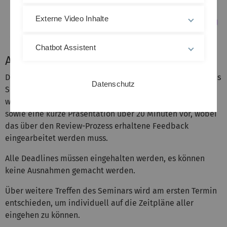
Externe Video Inhalte
Chatbot Assistent
Ablauf
Dieses Seminar findet als Blockveranstaltung am Ende des
Datenschutz
Semesters statt, wobei die Themen am Anfang zugeteilt
werden. Jeder Teilnehmer bereitet eine Ausarbeitung,
sowie eine kurze Präsentation über 20 Minuten vor, wobei
das über den Review-Prozess erhaltene Feedback
eingearbeitet werden muss.
Alle Deadlines müssen eingehalten werden, es können
keine Ausnahmen gemacht werden.
Über weitere Treffen des Seminars wird am ersten Termin
entschieden, um individuell auf die Zeitpläne aller
eingehen zu können.