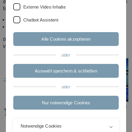
dieser Gebiete. Die Themen des Seminars können aus den
Externe Video Inhalte
folgenden Forschungsbereichen ausgewählt werden:
Deep Learning for Graphics
Chatbot Assistent
Daten Visualisierung
Die genauen Themen werden bei der Kick-Off
Alle Cookies akzeptieren
Veranstaltung bekannt gegeben und verteilt.
oder
Auswahl speichern & schließen
oder
Nur notwendige Cookies
Notwendige Cookies