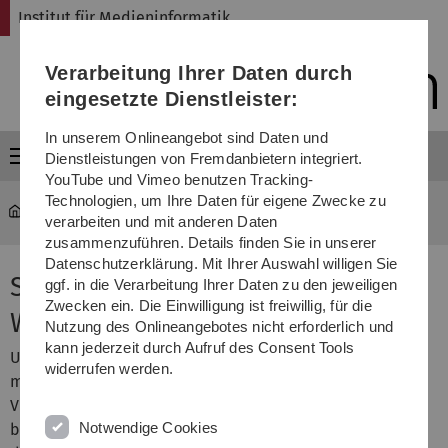
Direkt
Direkt
Direkt
Direkt
Direkt
Institut für Medieninformatik
zur
zum
zum
zur
zur
Hauptnavigation
Inhalt
Funktionsmenü
Fußleiste
Suche
Verarbeitung Ihrer Daten durch
(Sprache,
Drucken,
eingesetzte Dienstleister:
Social
Media)
In unserem Onlineangebot sind Daten und
Menü
Dienstleistungen von Fremdanbietern integriert.
YouTube und Vimeo benutzen Tracking-
Technologien, um Ihre Daten für eigene Zwecke zu
MI
...
Seminar Visual Computing
verarbeiten und mit anderen Daten
zusammenzuführen. Details finden Sie in unserer
Datenschutzerklärung. Mit Ihrer Auswahl willigen Sie
Seminar Visual Computing,
ggf. in die Verarbeitung Ihrer Daten zu den jeweiligen
Zwecken ein. Die Einwilligung ist freiwillig, für die
Wintersemester 2021/22
Nutzung des Onlineangebotes nicht erforderlich und
kann jederzeit durch Aufruf des Consent Tools
Unsere Forschungsgruppe beschäftigt sich unter anderem
widerrufen werden.
mit den Bereichen Computergrafik, Bildverarbeitung,
Visualisierung und Computer Vision. Dementsprechend
Notwendige Cookies
bietet das Seminar Einblick in die derzeitige Forschung