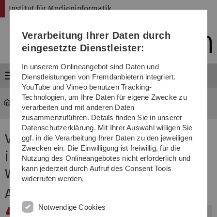
Direkt
Direkt
Direkt
Direkt
Direkt
Institut für Medieninformatik
zur
zum
zum
zur
zur
Hauptnavigation
Inhalt
Funktionsmenü
Fußleiste
Suche
Verarbeitung Ihrer Daten durch
(Sprache,
Drucken,
eingesetzte Dienstleister:
Social
Media)
In unserem Onlineangebot sind Daten und
Menü
Dienstleistungen von Fremdanbietern integriert.
YouTube und Vimeo benutzen Tracking-
Technologien, um Ihre Daten für eigene Zwecke zu
MI
...
Vorlesung Grundlagen interaktiver Systeme
verarbeiten und mit anderen Daten
zusammenzuführen. Details finden Sie in unserer
Datenschutzerklärung. Mit Ihrer Auswahl willigen Sie
Vorlesung Grundlagen
ggf. in die Verarbeitung Ihrer Daten zu den jeweiligen
Zwecken ein. Die Einwilligung ist freiwillig, für die
interaktiver Systeme,
Nutzung des Onlineangebotes nicht erforderlich und
kann jederzeit durch Aufruf des Consent Tools
Wintersemester 2020/21
widerrufen werden.
Aktuelles
Notwendige Cookies