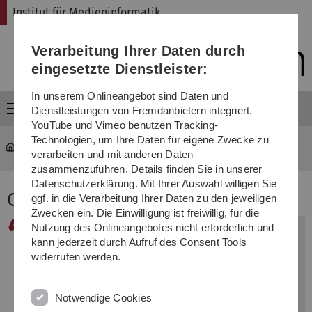
Direkt
Direkt
Direkt
Direkt
Direkt
Institut für Medieninformatik
zur
zum
zum
zur
zur
Hauptnavigation
Inhalt
Funktionsmenü
Fußleiste
Suche
Verarbeitung Ihrer Daten durch
(Sprache,
Drucken,
eingesetzte Dienstleister:
Social
Media)
In unserem Onlineangebot sind Daten und
Menü
Dienstleistungen von Fremdanbietern integriert.
YouTube und Vimeo benutzen Tracking-
Technologien, um Ihre Daten für eigene Zwecke zu
MI
...
Computergrafik I
verarbeiten und mit anderen Daten
zusammenzuführen. Details finden Sie in unserer
Datenschutzerklärung. Mit Ihrer Auswahl willigen Sie
Computergrafik I
ggf. in die Verarbeitung Ihrer Daten zu den jeweiligen
Zwecken ein. Die Einwilligung ist freiwillig, für die
Nutzung des Onlineangebotes nicht erforderlich und
Keine freien Plätze!
Da wir auf Grund der
kann jederzeit durch Aufruf des Consent Tools
Raumsituation keine weiteren Teilnehmer
widerrufen werden.
aufnehmen können, ist die Anmeldung leider nicht mehr
möglich. D
ie Vorlesung wird aber in Zukunft regelmäßig im
Notwendige Cookies
Wintersemester angeboten.