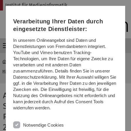
Direkt
Direkt
Direkt
Direkt
Direkt
Institut für Medieninformatik
zur
zum
zum
zur
zur
Hauptnavigation
Inhalt
Funktionsmenü
Fußleiste
Suche
Verarbeitung Ihrer Daten durch
(Sprache,
Drucken,
eingesetzte Dienstleister:
Social
Media)
In unserem Onlineangebot sind Daten und
Menü
Dienstleistungen von Fremdanbietern integriert.
YouTube und Vimeo benutzen Tracking-
Technologien, um Ihre Daten für eigene Zwecke zu
verarbeiten und mit anderen Daten
Anwendungsfach: Interaktives Storytelling/Multimedia-
zusammenzuführen. Details finden Sie in unserer
MI
...
Produktion II
Datenschutzerklärung. Mit Ihrer Auswahl willigen Sie
ggf. in die Verarbeitung Ihrer Daten zu den jeweiligen
Zwecken ein. Die Einwilligung ist freiwillig, für die
Anwendungsfach: Interaktives
Nutzung des Onlineangebotes nicht erforderlich und
kann jederzeit durch Aufruf des Consent Tools
Storytelling/Multimedia-
widerrufen werden.
Produktion II, Wintersemester
Notwendige Cookies
2018/19