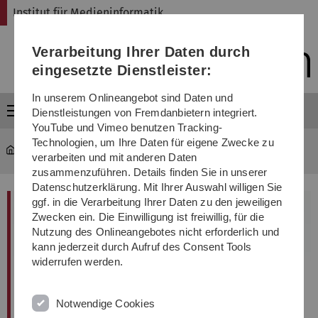
Direkt
Direkt
Direkt
Direkt
Direkt
Institut für Medieninformatik
zur
zum
zum
zur
zur
Hauptnavigation
Inhalt
Funktionsmenü
Fußleiste
Suche
Verarbeitung Ihrer Daten durch
(Sprache,
Drucken,
eingesetzte Dienstleister:
Social
Media)
In unserem Onlineangebot sind Daten und
Menü
Dienstleistungen von Fremdanbietern integriert.
YouTube und Vimeo benutzen Tracking-
Technologien, um Ihre Daten für eigene Zwecke zu
MI
...
Markus Sasalovici
verarbeiten und mit anderen Daten
zusammenzuführen. Details finden Sie in unserer
Datenschutzerklärung. Mit Ihrer Auswahl willigen Sie
ggf. in die Verarbeitung Ihrer Daten zu den jeweiligen
Zwecken ein. Die Einwilligung ist freiwillig, für die
Nutzung des Onlineangebotes nicht erforderlich und
kann jederzeit durch Aufruf des Consent Tools
widerrufen werden.
Notwendige Cookies