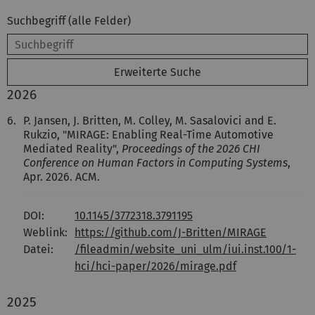
Suchbegriff (alle Felder)
Erweiterte Suche
2026
6.
P. Jansen, J. Britten, M. Colley, M. Sasalovici and E.
Rukzio, "MIRAGE: Enabling Real-Time Automotive
Mediated Reality",
Proceedings of the 2026 CHI
Conference on Human Factors in Computing Systems
,
Apr. 2026. ACM.
DOI:
10.1145/3772318.3791195
Weblink:
https://github.com/J-Britten/MIRAGE
Datei:
/fileadmin/website_uni_ulm/iui.inst.100/1-
hci/hci-paper/2026/mirage.pdf
2025