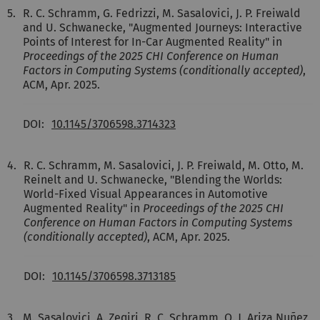
5.
R. C. Schramm, G. Fedrizzi, M. Sasalovici, J. P. Freiwald
and U. Schwanecke, "Augmented Journeys: Interactive
Points of Interest for In-Car Augmented Reality" in
Proceedings of the 2025 CHI Conference on Human
Factors in Computing Systems (conditionally accepted)
,
ACM, Apr. 2025.
DOI:
10.1145/3706598.3714323
4.
R. C. Schramm, M. Sasalovici, J. P. Freiwald, M. Otto, M.
Reinelt and U. Schwanecke, "Blending the Worlds:
World-Fixed Visual Appearances in Automotive
Augmented Reality" in
Proceedings of the 2025 CHI
Conference on Human Factors in Computing Systems
(conditionally accepted)
, ACM, Apr. 2025.
DOI:
10.1145/3706598.3713185
3.
M. Sasalovici, A. Zeqiri, R. C. Schramm, O. J. Ariza Nuñez,