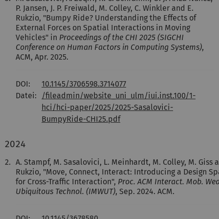
P. Jansen, J. P. Freiwald, M. Colley, C. Winkler and E.
Rukzio, "Bumpy Ride? Understanding the Effects of
External Forces on Spatial Interactions in Moving
Vehicles" in
Proceedings of the CHI 2025 (SIGCHI
Conference on Human Factors in Computing Systems)
,
ACM, Apr. 2025.
DOI:
10.1145/3706598.3714077
Datei:
/fileadmin/website_uni_ulm/iui.inst.100/1-
hci/hci-paper/2025/2025-Sasalovici-
BumpyRide-CHI25.pdf
2024
2.
A. Stampf, M. Sasalovici, L. Meinhardt, M. Colley, M. Giss 
Rukzio, "Move, Connect, Interact: Introducing a Design S
for Cross-Traffic Interaction",
Proc. ACM Interact. Mob. We
Ubiquitous Technol. (IMWUT)
, Sep. 2024. ACM.
DOI:
10.1145/3678580