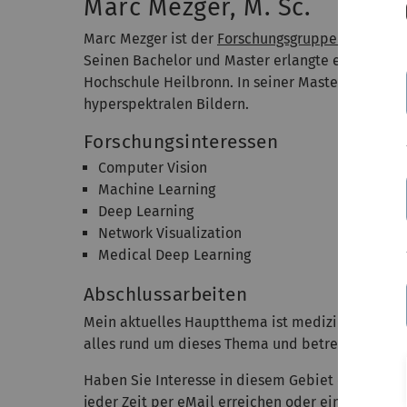
Marc Mezger, M. Sc.
Marc Mezger ist der
Forschungsgruppe Visual Co
Seinen Bachelor und Master erlangte er in Mediz
Hochschule Heilbronn. In seiner Masterarbeit be
hyperspektralen Bildern.
Forschungsinteressen
Computer Vision
Machine Learning
Deep Learning
Network Visualization
Medical Deep Learning
Abschlussarbeiten
Mein aktuelles Hauptthema ist medizinisches Dee
alles rund um dieses Thema und betreue gerne A
Haben Sie Interesse in diesem Gebiet oder soga
jeder Zeit per eMail erreichen oder einfach in 