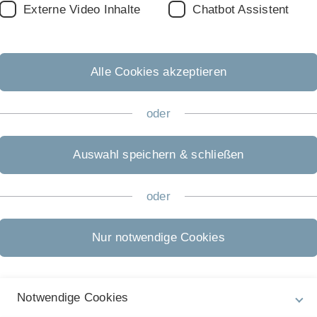
Externe Video Inhalte
Chatbot Assistent
mputing
im April 2020 als wissenschaftlicher Mitarbeiter beige
inischer Informatik von der Universtiät Heidelberg und der
schäftigte er sich mit dem Thema von Segmentierung mithilfe
Alle Cookies akzeptieren
oder
Auswahl speichern & schließen
oder
Nur notwendige Cookies
p Learning und Network Visualization. Ich interessieren mich
bschlussarbeiten in diesem Gebiet.
r schon eine konkrete Vorstellung zu einem Thema können Sie
Notwendige Cookies
meinem Büro vorbeischauen.