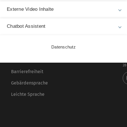
Externe Video Inhalte
Chatbot Assistent
Rechtliche Hinweise
In
ht
Datenschutz
Impressum
Ma
Zu
Datenschutz
28
Barrierefreiheit
Gebärdensprache
Leichte Sprache