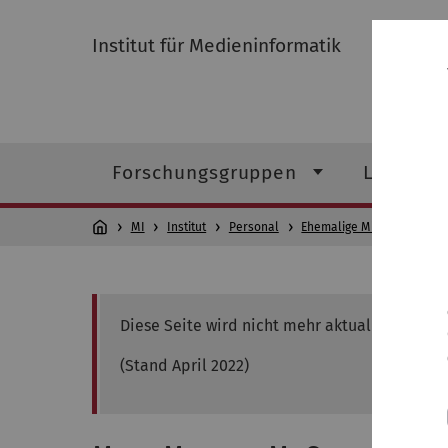
Institut für Medieninformatik
Forschungsgruppen
Lehre
MI
Institut
Personal
Ehemalige Mitarbeiter
Diese Seite wird nicht mehr aktualisiert.
(Stand April 2022)