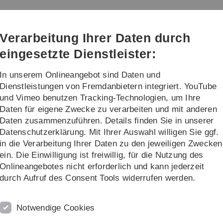
Direkt
Direkt
Direkt
Direkt
Direkt
zur
zum
zum
zur
zur
Hauptnavigation
Inhalt
Funktionsmenü
Fußleiste
Suche
Verarbeitung Ihrer Daten durch
(Sprache,
Drucken,
eingesetzte Dienstleister:
Social
Media)
In unserem Onlineangebot sind Daten und
Institut
Streiflicht
Dienstleistungen von Fremdanbietern integriert. YouTube
und Vimeo benutzen Tracking-Technologien, um Ihre
Daten für eigene Zwecke zu verarbeiten und mit anderen
Marc Mezger
Daten zusammenzuführen. Details finden Sie in unserer
Datenschutzerklärung. Mit Ihrer Auswahl willigen Sie ggf.
in die Verarbeitung Ihrer Daten zu den jeweiligen Zwecken
ein. Die Einwilligung ist freiwillig, für die Nutzung des
Onlineangebotes nicht erforderlich und kann jederzeit
durch Aufruf des Consent Tools widerrufen werden.
Notwendige Cookies