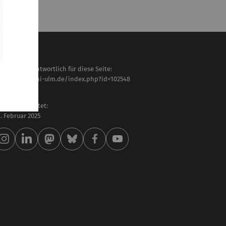
haltlich verantwortlich für diese Seite:
tps://www.uni-ulm.de/index.php?id=102548
rc Mezger
letzt bearbeitet:
 . Februar 2025