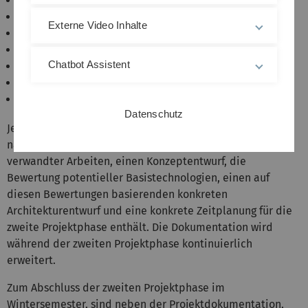
Themenfindung
Literaturrecherche / Related Work
Externe Video Inhalte
Konzeptentwurf
Evaluierung potentieller Basistechnologien
Chatbot Assistent
Selbständiges Erarbeiten technischer Grundlagen
Architekturentwurf
Konkrete Planung der folgenden Projektphase
Datenschutz
Jede Gruppe fertigt eine Projektdokumentation an, die
nach Abschluss der ersten Phase die Bewertung
verwandter Arbeiten, einen Konzeptentwurf, die
Bewertung potentieller Basistechnologien, einen auf
diesen Bewertungen basierenden konkreten
Architekturentwurf und eine konkrete Zeitplanung für die
zweite Projektphase enthält. Die Dokumentation wird
während der zweiten Projektphase kontinuierlich
erweitert.
Zum Abschluss der zweiten Projektphase im
Wintersemester, sind neben der Projektdokumentation,