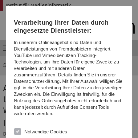
Direkt
Direkt
Direkt
Direkt
Direkt
Institut für Medieninformatik
zur
zum
zum
zur
zur
Hauptnavigation
Inhalt
Funktionsmenü
Fußleiste
Suche
Verarbeitung Ihrer Daten durch
(Sprache,
Drucken,
eingesetzte Dienstleister:
Social
Media)
In unserem Onlineangebot sind Daten und
Menü
Dienstleistungen von Fremdanbietern integriert.
YouTube und Vimeo benutzen Tracking-
Technologien, um Ihre Daten für eigene Zwecke zu
MI
...
Anwendungsfach/Projekt Ubiquitous Computing II
verarbeiten und mit anderen Daten
zusammenzuführen. Details finden Sie in unserer
Datenschutzerklärung. Mit Ihrer Auswahl willigen Sie
Anwendungsfach/Projekt:
ggf. in die Verarbeitung Ihrer Daten zu den jeweiligen
Zwecken ein. Die Einwilligung ist freiwillig, für die
Ubiquitous Computing II,
Nutzung des Onlineangebotes nicht erforderlich und
kann jederzeit durch Aufruf des Consent Tools
Wintersemester 2018/19
widerrufen werden.
Inhalt
Notwendige Cookies
Die Teilnehmer enthalten zunächst eine Einführung in die