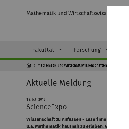
Mathematik und Wirtschaftswissenschaft
Fakultät
Forschung
St
Mathematik und Wirtschaftswissenschaften
News-
Aktuelle Meldung
18. Juli 2019
ScienceExpo
Wissenschaft zu Anfassen - Leserinnen und Lehr
u.a. Mathematik hautnah zu erleben. Verschied