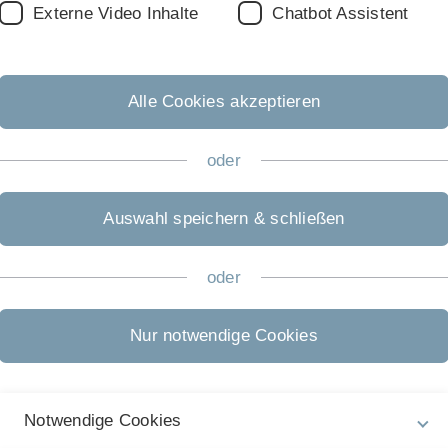
Externe Video Inhalte
Chatbot Assistent
 den Fußball besser zu machen.
Alle Cookies akzeptieren
im Sportbereich immer mehr
Daten
gesammelt, so
geringem Wert, wenn Sie nicht entsprechend
oder
ssen, wie derartige Daten aufbereitet werden
Auswahl speichern & schließen
zum Einsatz kommen, um z.B.
Trainer
darin
aufzudecken. Auch werden damit gegnerische
gnete
Spielstrategie
zu entwickeln.
oder
Nur notwendige Cookies
en erzeugen Töne
Klassik bis Rock spielen. Wie werden diese Töne mit
tze helfen uns bei der Beschreibung
Notwendige Cookies
 Töne erzeugt werden?