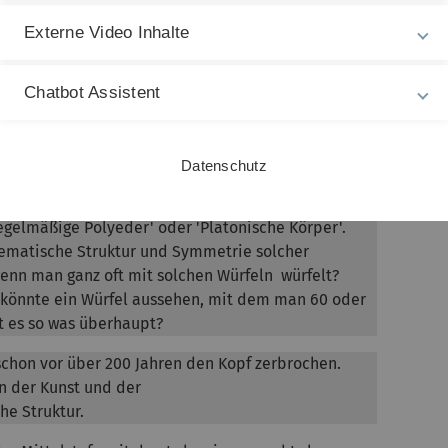
ie mathematische Modellierung eines Boomwhackers
Externe Video Inhalte
imulationssoftware, die sie kennenlernen. Jedoch:
werden die Simulationsergebnisse bestätigt, u.a.
Chatbot Assistent
gen herangezogen.
Datenschutz
tenflächen. Hiermit kann man Zahlen von 1 bis 6 auf
ns & Dragons
' benutzt man auch Würfel mit 4, 8, 12
regelmäßige Polyeder' oder 'Platonische Körper'.
ematische Struktur und Symmetrie solcher
wenn man ganz oft mit solchen Würfeln würfelt?
könnte ein Würfel aussehen, mit dem man 60 oder
t es so was überhaupt?
chon vor über 200 Jahren den Kopf zerbrochen.
in der Kunst und der
he Struktur.