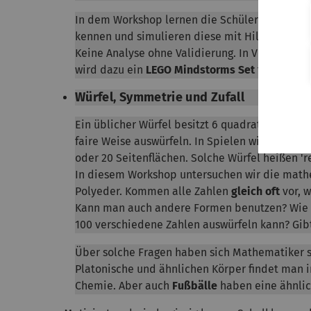
In dem Workshop lernen die Schüler/innen d
kennen und simulieren diese mit Hilfe einer S
Keine Analyse ohne Validierung. In Versuchen 
wird dazu ein
LEGO Mindstorms Set
für Messun
Würfel, Symmetrie und Zufall
Ein üblicher Würfel besitzt 6 quadratische Sei
faire Weise auswürfeln. In Spielen wie '
Dungeo
oder 20 Seitenflächen. Solche Würfel heißen '
In diesem Workshop untersuchen wir die math
Polyeder. Kommen alle Zahlen
gleich oft
vor, 
Kann man auch andere Formen benutzen? Wie 
100 verschiedene Zahlen auswürfeln kann? Gib
Über solche Fragen haben sich Mathematiker s
Platonische und ähnlichen Körper findet man 
Chemie. Aber auch
Fußbälle
haben eine ähnlic