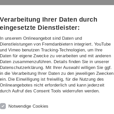
Direkt
Direkt
Direkt
Direkt
Direkt
zur
zum
zum
zur
zur
en
Hauptnavigation
Inhalt
Funktionsmenü
Fußleiste
Suche
Verarbeitung Ihrer Daten durch
(Sprache,
Drucken,
eingesetzte Dienstleister:
Social
Media)
In unserem Onlineangebot sind Daten und
udium
Praxis an unserer Fakultät
Dienstleistungen von Fremdanbietern integriert. YouTube
und Vimeo benutzen Tracking-Technologien, um Ihre
Daten für eigene Zwecke zu verarbeiten und mit anderen
Detail
Daten zusammenzuführen. Details finden Sie in unserer
Datenschutzerklärung. Mit Ihrer Auswahl willigen Sie ggf.
in die Verarbeitung Ihrer Daten zu den jeweiligen Zwecken
ein. Die Einwilligung ist freiwillig, für die Nutzung des
Onlineangebotes nicht erforderlich und kann jederzeit
durch Aufruf des Consent Tools widerrufen werden.
er sind mit ihren Schülerinnen und Schüler eingeladen
Notwendige Cookies
ene Workshops laden zum Mitmachen ein.