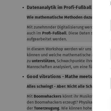
Datenanalytik im Profi-Fußball
Wie mathematische Methoden dazu beitragen,
Mit zunehmnder Digitalisierung werden auch 
auch im
Profi-Fußball
. Diese Daten sind von 
aufgearbeitet werden.
In diesem Workshop werden wir uns damit befa
können und welche mathematische Methoden 
zu
unterstützen
, Schwachpunkte ihres Teams 
Mannschaften analysiert, um eine für sie geei
Good vibrations - Mathe meets Music
Alles schwingt - Aber: Nicht alle Schwingung
Mit
Boomwhackers
könnt ihr Musikstücke von 
den Boomwhackers erzeugt? Physikalische Gese
der
Tonerzeugung
. Wie können hohe, wie tiefe