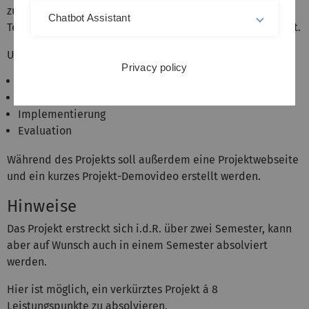
zugehörige Methoden. Desweiteren werden aktuelle
Chatbot Assistant
Technologien vorgestellt und praktisch erfahrbar gemacht.
User Centered Design umfasst die folgenden Schritte:
Privacy policy
Analyse
Design
Implementierung
Evaluation
Während des Projekts soll außerdem eine Projektwebseite
und ein kurzes Projekt-Demovideo erstellt werden.
Hinweise
Das Projekt erstreckt sich i.d.R. über zwei Semester, kann
aber auf Wunsch auch in einem Semester absolviert
werden.
Hier ist möglich, ein verkürztes Projekt á 8
Leistungspunkte zu absolvieren.