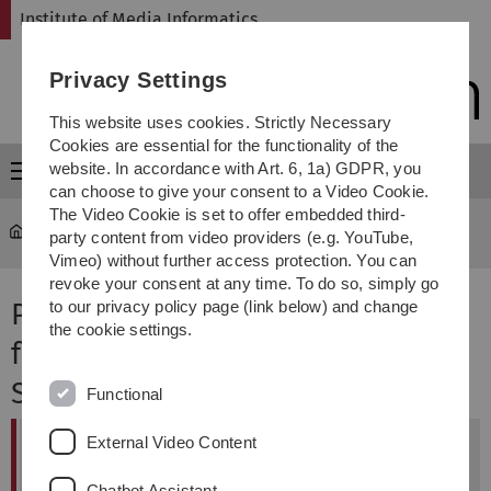
Skip
Skip
Skip
Skip
Institute of Media Informatics
to
to
to
to
main
content
footer
search
Privacy Settings
navigation
This website uses cookies. Strictly Necessary
Cookies are essential for the functionality of the
website. In accordance with Art. 6, 1a) GDPR, you
Menu
can choose to give your consent to a Video Cookie.
The Video Cookie is set to offer embedded third-
MI
...
Project User-Centered Desing
party content from video providers (e.g. YouTube,
Vimeo) without further access protection. You can
revoke your consent at any time. To do so, simply go
Projekt: User-Centered Design
to our privacy policy page (link below) and change
the cookie settings.
for Interactive Systems,
Sommersemester 2024
Functional
External Video Content
English
We coordinate the projects and applied
Chatbot Assistant