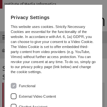
Skip
Skip
Skip
Skip
Institute of Media Informatics
to
to
to
to
main
content
footer
search
Privacy Settings
navigation
This website uses cookies. Strictly Necessary
Cookies are essential for the functionality of the
website. In accordance with Art. 6, 1a) GDPR, you
Menu
can choose to give your consent to a Video Cookie.
The Video Cookie is set to offer embedded third-
MI
...
Project Sketching with Hardware
party content from video providers (e.g. YouTube,
Vimeo) without further access protection. You can
revoke your consent at any time. To do so, simply go
Sketching with Hardware ,
to our privacy policy page (link below) and change
the cookie settings.
Sommersemester 2025
Functional
Hinweistext English
We coordinate the projects and applied
External Video Content
subjects "Design Thinking for Interactive
Chatbot Assistant