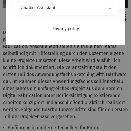
Chatbot Assistant
Privacy policy
Die Teilnehmer enthalten zunächst eine Einführung in die
gängige Methoden und Technologien von Digital
Fabrication. Anschließend sollen sie in kleinen Teams
selbständig mit Hilfestellung durch den Dozenten eigene
kleine Projekte umsetzen. Diese Arbeit wird ausführlich
schriftlich dokumentiert. Die Veranstaltung stellt den
ersten Teil des Anwendungsfachs Sketching with Hardware
dar. Im Rahmen dieses Anwendungsfaches soll innerhalb
eines Jahres ein umfangreiches Projekt aus dem Bereich
Digital Fabrication unter Berücksichtigung existierender
Arbeiten konzipiert und anschließend praktisch realisiert
werden. Folgende Bearbeitungsschritte sind für den ersten
Teil der Projekt-Phase vorgesehen:
Einführung in moderne Techniken für Rapid