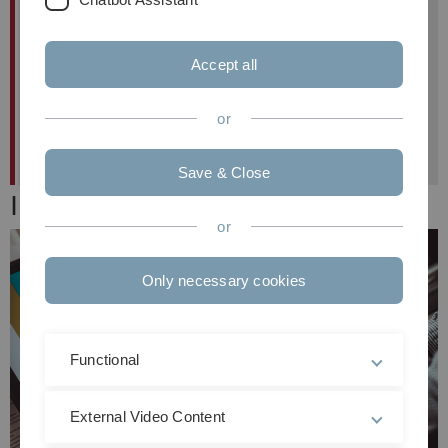
Systems", "Human-Computer Interaction", and
"User-Centered Design for Interactive Systems"
through this
moodle course
.
Accept all
Please attend our
kick-off event on April 24th
at 12:15 in room O28/1002
to be informed about
or
the course modalities and available topics.
Save & Close
Inhalte
or
Only necessary cookies
Functional
External Video Content