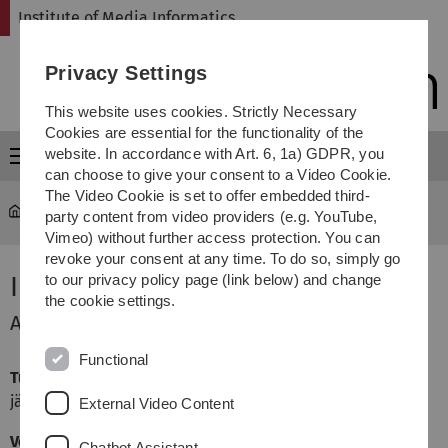
Skip
Skip
Skip
Skip
Institute of Media Informatics
to
to
to
to
main
content
footer
search
Privacy Settings
navigation
This website uses cookies. Strictly Necessary
Cookies are essential for the functionality of the
website. In accordance with Art. 6, 1a) GDPR, you
Menu
can choose to give your consent to a Video Cookie.
The Video Cookie is set to offer embedded third-
MI
...
Lecture Course Principles of Design
party content from video providers (e.g. YouTube,
Vimeo) without further access protection. You can
revoke your consent at any time. To do so, simply go
Interactive Visual Design
to our privacy policy page (link below) and change
the cookie settings.
Allgemeine Informationen
Functional
Turnus
jährlich, jeweils zum Wintersemester
External Video Content
Voraussetzungen
Chatbot Assistant