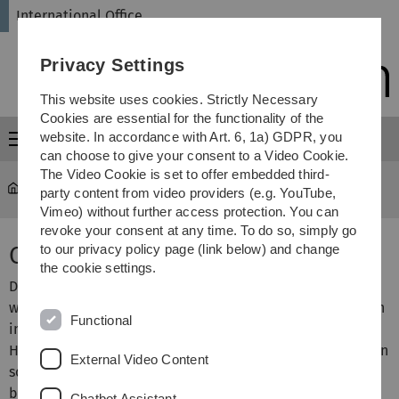
Skip
Skip
Skip
Skip
International Office
to
to
to
to
main
content
footer
search
Privacy Settings
navigation
This website uses cookies. Strictly Necessary
Cookies are essential for the functionality of the
website. In accordance with Art. 6, 1a) GDPR, you
Menu
can choose to give your consent to a Video Cookie.
The Video Cookie is set to offer embedded third-
International Office
...
Chatbot Ulma
party content from video providers (e.g. YouTube,
Vimeo) without further access protection. You can
revoke your consent at any time. To do so, simply go
Chatbot Ulma
to our privacy policy page (link below) and change
the cookie settings.
Digitale Beratungsangebote für Studieninteressierte
werden immer wichtiger. Gerade durch den zunehmenden
Functional
internationalen Studierendenaustausch stehen
Hochschulen vor der Herausforderung, allen Interessierten
External Video Content
schnell und unkompliziert Antworten auf ihre Fragen zu
bieten – und das idealerweise rund um die Uhr.
Chatbot Assistant