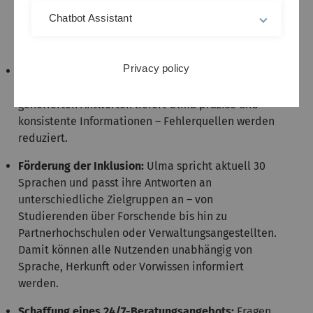
täglich. Ulma übernimmt einfache Anfragen
Chatbot Assistant
selbstständig, sodass unsere Mitarbeitenden mehr
Zeit für komplexe Anliegen haben.
Privacy policy
Steigerung der Antwortqualität:
Durch die
Kombination aus geprüften Textbausteinen und KI-
generierten Antworten liefert Ulma präzise und
konsistente Informationen – Fehlerquellen werden
reduziert.
Förderung der Inklusion:
Ulma spricht aktuell 30
Sprachen und passt ihre Antworten an
unterschiedliche Zielgruppen an – von
Studierenden über Forschende bis hin zu
Partnerhochschulen oder Verwaltungsangestellten.
Damit können alle Nutzenden unabhängig von
Sprache, Herkunft oder Vorwissen informiert
werden.
Schaffung eines 24/7-Beratungsangebots:
Fragen