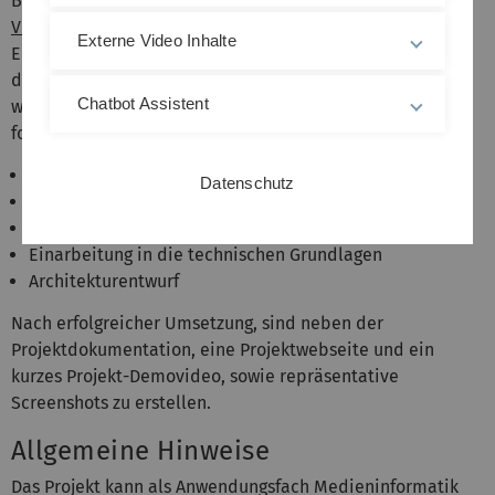
Besuch der Vorlesung
Deep Learning for Graphics and
Visualization
ist hilfreich aber nicht notwendig. An diese
Externe Video Inhalte
Einarbeitung schließt sich die Projektplanung an, welche
durch einen Projektvorschlag ausführlich dokumentiert
Chatbot Assistent
wird. Der Projektvorschlag diskutiert unter anderem die
folgenden Punkte:
Themenfindung
Datenschutz
Literaturrecherche
Konzeptentwurf
Einarbeitung in die technischen Grundlagen
Architekturentwurf
Nach erfolgreicher Umsetzung, sind neben der
Projektdokumentation, eine Projektwebseite und ein
kurzes Projekt-Demovideo, sowie repräsentative
Screenshots zu erstellen.
Allgemeine Hinweise
Das Projekt kann als Anwendungsfach Medieninformatik