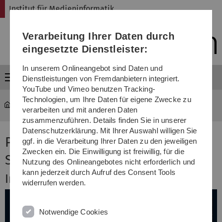
Direkt
Direkt
Direkt
Direkt
Direkt
Institut für Medieninformatik
zur
zum
zum
zur
zur
Hauptnavigation
Inhalt
Funktionsmenü
Fußleiste
Suche
Verarbeitung Ihrer Daten durch
(Sprache,
Drucken,
eingesetzte Dienstleister:
Social
Media)
In unserem Onlineangebot sind Daten und
Menü
Dienstleistungen von Fremdanbietern integriert.
YouTube und Vimeo benutzen Tracking-
Technologien, um Ihre Daten für eigene Zwecke zu
MI
...
Project 3D Deep Learning
verarbeiten und mit anderen Daten
zusammenzuführen. Details finden Sie in unserer
Datenschutzerklärung. Mit Ihrer Auswahl willigen Sie
Projekt 3D Deep Learning,
ggf. in die Verarbeitung Ihrer Daten zu den jeweiligen
Zwecken ein. Die Einwilligung ist freiwillig, für die
Sommersemester 2026
Nutzung des Onlineangebotes nicht erforderlich und
kann jederzeit durch Aufruf des Consent Tools
Inhalt
widerrufen werden.
Notwendige Cookies