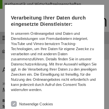
Direkt
Direkt
Direkt
Direkt
Direkt
Mathematik und Wirtschaftswissenschaften
zur
zum
zum
zur
zur
Hauptnavigation
Inhalt
Funktionsmenü
Fußleiste
Suche
Verarbeitung Ihrer Daten durch
(Sprache,
Drucken,
eingesetzte Dienstleister:
Social
Media)
In unserem Onlineangebot sind Daten und
Menü
Dienstleistungen von Fremdanbietern integriert.
YouTube und Vimeo benutzen Tracking-
Technologien, um Ihre Daten für eigene Zwecke zu
Mathematik und Wirtschaftswissenschaften
News-Detail
verarbeiten und mit anderen Daten
zusammenzuführen. Details finden Sie in unserer
Datenschutzerklärung. Mit Ihrer Auswahl willigen Sie
Aktuelle Meldung
ggf. in die Verarbeitung Ihrer Daten zu den jeweiligen
Zwecken ein. Die Einwilligung ist freiwillig, für die
Nutzung des Onlineangebotes nicht erforderlich und
31. Juli 2023
kann jederzeit durch Aufruf des Consent Tools
MaWi Summer Camp 2023
widerrufen werden.
Begeisternde Einblicke beim MaWi Summer Camp 2023:
Notwendige Cookies
Schüler*innen erleben Mathematik und