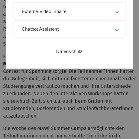
teilnehmen, die ein breites Spektrum an Inhalten
Externe Video Inhalte
abdeckten. Von Data Science und der Berechnung der
Nachweisbarkeit der Impfwirksamkeit bis hin zur
Risikoberechnung bei Versicherungen und dem
Chatbot Assistent
Ameisenalgorithmus - mathematische Modellierung und
Simulation standen im Mittelpunkt.
Datenschutz
Ein besonderes Highlight war die
faszinierende Welt der
Mathematik des Zauberwürfels
, bei der sogar ein kleiner
Contest für Spannung sorgte. Die Teilnehmer*innen hatten
die Gelegenheit, sich mit den facettenreichen Inhalten der
Studiengänge vertraut zu machen und ihre Unterschiede
zu erkunden. Neben den interaktiven Workshops hatten
sie reichlich Zeit, sich u.a. auch beim Grillen mit
Studierenden, Dozierenden und Studienfachberaterinnen
auszutauschen.
Die Woche des MaWi Summer Camps ermöglichte den
Teilnehmerinnen nicht nur wertvolle Einblicke in die