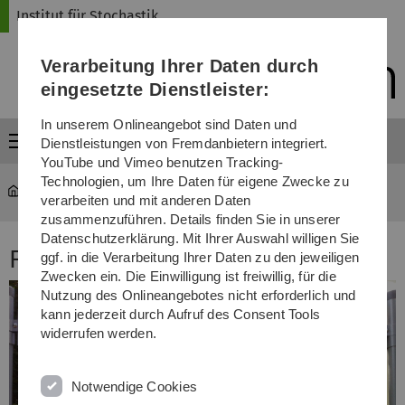
Direkt
Direkt
Direkt
Direkt
Direkt
Institut für Stochastik
zur
zum
zum
zur
zur
Hauptnavigation
Inhalt
Funktionsmenü
Fußleiste
Suche
Verarbeitung Ihrer Daten durch
(Sprache,
Drucken,
eingesetzte Dienstleister:
Social
Media)
In unserem Onlineangebot sind Daten und
Menü
Dienstleistungen von Fremdanbietern integriert.
YouTube und Vimeo benutzen Tracking-
Technologien, um Ihre Daten für eigene Zwecke zu
mawi-stochastik
...
Institutswanderung 2015
verarbeiten und mit anderen Daten
zusammenzuführen. Details finden Sie in unserer
Datenschutzerklärung. Mit Ihrer Auswahl willigen Sie
Fotos vom Wandertag, 18.07.2015
ggf. in die Verarbeitung Ihrer Daten zu den jeweiligen
Zwecken ein. Die Einwilligung ist freiwillig, für die
Nutzung des Onlineangebotes nicht erforderlich und
kann jederzeit durch Aufruf des Consent Tools
widerrufen werden.
Notwendige Cookies