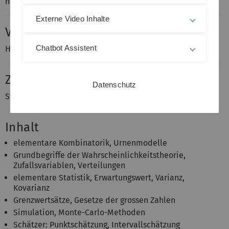
hochgeladen.
Externe Video Inhalte
Voraussetzungen
Chatbot Assistent
Höhere Mathematik
Zielgruppe
Datenschutz
Studenten von nicht-mathematischen Studiengängen
Inhalt
elementare Kombinatorik, Urnenmodelle
Grundbegriffe der Wahrscheinlichkeitstheorie,
Zufallsvariablen, Verteilungen
elementare Statistik, Erwartungswert, Varianz,
Kovarianz
Grenzwertsätze, Gesetze der grossen Zahlen
Simulation, Monte-Carlo-Methoden
Schätzer: Punktschätzung, Intervallschätzung