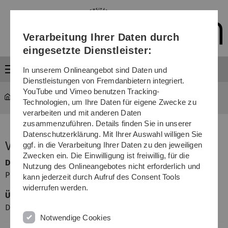
Direkt
Direkt
Direkt
Direkt
Direkt
zur
zum
zum
zur
zur
Hauptnavigation
Inhalt
Funktionsmenü
Fußleiste
Suche
Verarbeitung Ihrer Daten durch
(Sprache,
Drucken,
eingesetzte Dienstleister:
Social
Menü
Media)
In unserem Onlineangebot sind Daten und
Dienstleistungen von Fremdanbietern integriert.
YouTube und Vimeo benutzen Tracking-
mawi-stochastik
...
Angewandte Stochastik
Technologien, um Ihre Daten für eigene Zwecke zu
verarbeiten und mit anderen Daten
zusammenzuführen. Details finden Sie in unserer
Datenschutzerklärung. Mit Ihrer Auswahl willigen Sie
Veranstalter
ggf. in die Verarbeitung Ihrer Daten zu den jeweiligen
Zwecken ein. Die Einwilligung ist freiwillig, für die
Dozent
Nutzung des Onlineangebotes nicht erforderlich und
Prof. Dr. Evgeny Spodarev
kann jederzeit durch Aufruf des Consent Tools
widerrufen werden.
Übungsleiter
Dr. Vitalii Makogin
Notwendige Cookies