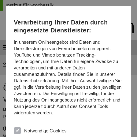
Direkt
Direkt
Direkt
Direkt
Direkt
Institut für Stochastik
zur
zum
zum
zur
zur
Hauptnavigation
Inhalt
Funktionsmenü
Fußleiste
Suche
Verarbeitung Ihrer Daten durch
(Sprache,
Drucken,
eingesetzte Dienstleister:
Social
Media)
In unserem Onlineangebot sind Daten und
Menü
Dienstleistungen von Fremdanbietern integriert.
YouTube und Vimeo benutzen Tracking-
Technologien, um Ihre Daten für eigene Zwecke zu
mawi-stochastik
...
Ökonometrie
verarbeiten und mit anderen Daten
zusammenzuführen. Details finden Sie in unserer
Datenschutzerklärung. Mit Ihrer Auswahl willigen Sie
Ökonometrie
ggf. in die Verarbeitung Ihrer Daten zu den jeweiligen
Zwecken ein. Die Einwilligung ist freiwillig, für die
Veranstalter
Nutzung des Onlineangebotes nicht erforderlich und
kann jederzeit durch Aufruf des Consent Tools
Dozent
widerrufen werden.
Prof. Dr. Evgeny Spodarev
Übungsleiter
Notwendige Cookies
Wolfgang Karcher