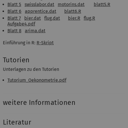
Blatt 5
swisslabor.dat
motorins.dat
blatt5.R
Blatt 6
apprentice.dat
blatt6.R
Blatt 7
bier.dat
flug.dat
bier.R
flug.R
Aufgabe4.pdf
Blatt 8
arima.dat
Einführung in R:
R-Skript
Tutorien
Unterlagen zu den Tutorien
Tutorium_Oekonometrie.pdf
weitere Informationen
Literatur