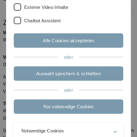
Externe Video Inhalte
Chatbot Assistent
Zeit und Ort
Vorlesung
Montag 12-14 Uhr in H12
Alle Cookies akzeptieren
Vorlesung bzw. Übung
oder
Donnerstag 12-14 Uhr in H12
Auswahl speichern & schließen
An diesem Termin finden im wöchentlichen Wechsel
Vorlesungen bzw. Übungen statt. In der ersten Woche ist
oder
Vorlesung.
Tutorien
Nur notwendige Cookies
Montag 10-12 Uhr in O25/151
Donnerstag 14-16 Uhr in O28/2004
Diejenigen, die sich für Donnerstag in die Liste eingetragen
Notwendige Cookies