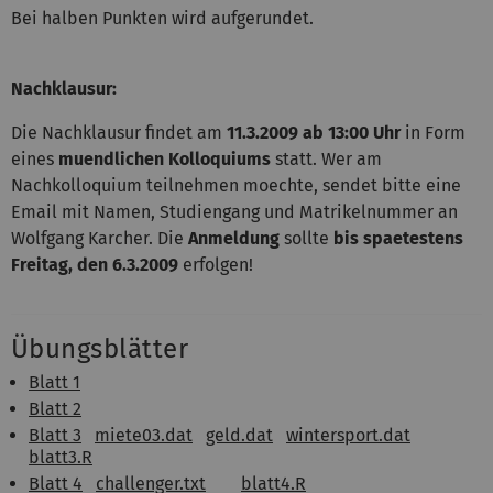
Bei halben Punkten wird aufgerundet.
Nachklausur:
Die Nachklausur findet am
11.3.2009 ab 13:00 Uhr
in Form
eines
muendlichen Kolloquiums
statt. Wer am
Nachkolloquium teilnehmen moechte, sendet bitte eine
Email mit Namen, Studiengang und Matrikelnummer an
Wolfgang Karcher. Die
Anmeldung
sollte
bis spaetestens
Freitag, den 6.3.2009
erfolgen!
Übungsblätter
Blatt 1
Blatt 2
Blatt 3
miete03.dat
geld.dat
wintersport.dat
blatt3.R
Blatt 4
challenger.txt
blatt4.R