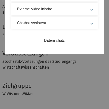
haben, bitte auch zu diesem Termin ins Tutorium gehen.
Alle anderen sind für das Tutorium am Montag
Externe Video Inhalte
eingetragen.
Chatbot Assistent
Umfang
3 Stunden Vorlesung + 1 Stunde Übung
Datenschutz
Voraussetzungen
Stochastik-Vorlesungen des Studiengangs
Wirtschaftswissenschaften
Zielgruppe
WiWis und WiMas