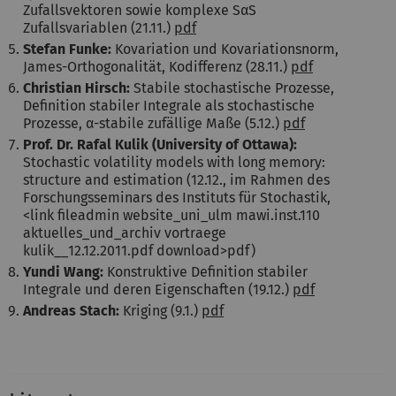
Zufallsvektoren sowie komplexe SαS
Zufallsvariablen (21.11.)
pdf
Stefan Funke:
Kovariation und Kovariationsnorm,
James-Orthogonalität, Kodifferenz (28.11.)
pdf
Christian Hirsch:
Stabile stochastische Prozesse,
Definition stabiler Integrale als stochastische
Prozesse, α-stabile zufällige Maße (5.12.)
pdf
Prof. Dr. Rafal Kulik
(University of Ottawa):
Stochastic volatility models with long memory:
structure and estimation (12.12., im Rahmen des
Forschungsseminars des Instituts für Stochastik,
<link fileadmin website_uni_ulm mawi.inst.110
aktuelles_und_archiv vortraege
kulik__12.12.2011.pdf download>pdf)
Yundi Wang:
Konstruktive Definition stabiler
Integrale und deren Eigenschaften (19.12.)
pdf
Andreas Stach:
Kriging (9.1.)
pdf