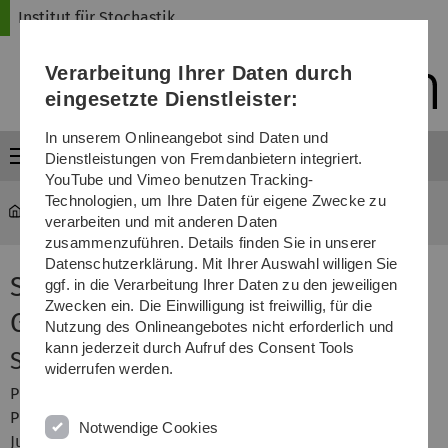
Direkt
Direkt
Direkt
Direkt
Direkt
Institut für Stochastik
zur
zum
zum
zur
zur
Hauptnavigation
Inhalt
Funktionsmenü
Fußleiste
Suche
Verarbeitung Ihrer Daten durch
(Sprache,
Drucken,
eingesetzte Dienstleister:
Social
Media)
In unserem Onlineangebot sind Daten und
Menü
Dienstleistungen von Fremdanbietern integriert.
YouTube und Vimeo benutzen Tracking-
Technologien, um Ihre Daten für eigene Zwecke zu
mawi-stochastik
...
Seminar stabile Zufallsprozesse
verarbeiten und mit anderen Daten
zusammenzuführen. Details finden Sie in unserer
Datenschutzerklärung. Mit Ihrer Auswahl willigen Sie
Seminar Stochastische
ggf. in die Verarbeitung Ihrer Daten zu den jeweiligen
Zwecken ein. Die Einwilligung ist freiwillig, für die
Geometrie
Nutzung des Onlineangebotes nicht erforderlich und
kann jederzeit durch Aufruf des Consent Tools
Seminarleiter
widerrufen werden.
Prof. Dr. Evgeny Spodarev
Prof. Dr. Volker Schmidt
Notwendige Cookies
Jun.-Prof. Dr. Zakhar Kabluchko