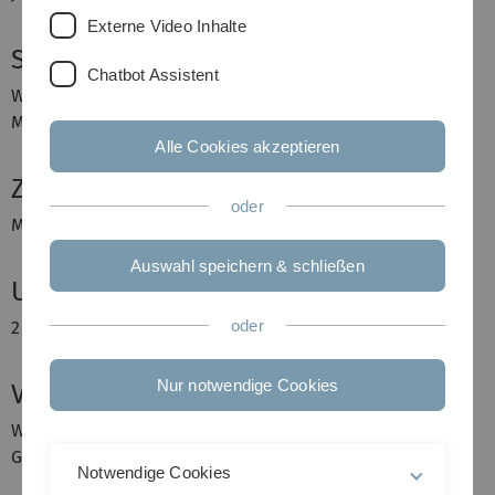
Externe Video Inhalte
Seminarbetreuer
Chatbot Assistent
Wolfgang Karcher
Malte Spiess
Alle Cookies akzeptieren
Zeit und Ort
oder
Montag 14-16 Uhr in He E20
Auswahl speichern & schließen
Umfang
oder
2 Semesterwochenstunden
Nur notwendige Cookies
Voraussetzungen
Wahrscheinlichkeitsrechnung und Vorlesungen des
Grundstudiums
Notwendige Cookies