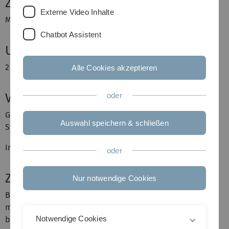
Zeit und Ort
Externe Video Inhalte
Montags, 16-18 Uhr, Helmholtzstr. 22, Raum E 19
Chatbot Assistent
Umfang
2 Semesterwochenstunden
Alle Cookies akzeptieren
Voraussetzungen
oder
Grundvorlesungen in Wahrscheinlichkeitsrechnung und
Auswahl speichern & schließen
Statistik
Interdisziplinäres Denken und Spaß an Biologie
oder
Zielgruppe
Nur notwendige Cookies
Bachelor- und Masterstudenten der Studiengänge
mathematische Biometrie werden bevorzugt
Notwendige Cookies
berücksichtigt.