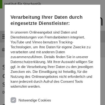
Direkt
Direkt
Direkt
Direkt
Direkt
Institut für Stochastik
zur
zum
zum
zur
zur
Hauptnavigation
Inhalt
Funktionsmenü
Fußleiste
Suche
Verarbeitung Ihrer Daten durch
(Sprache,
Drucken,
eingesetzte Dienstleister:
Social
Media)
In unserem Onlineangebot sind Daten und
Menü
Dienstleistungen von Fremdanbietern integriert.
YouTube und Vimeo benutzen Tracking-
Technologien, um Ihre Daten für eigene Zwecke zu
mawi-stochastik
...
Seminar Biostatistik
verarbeiten und mit anderen Daten
zusammenzuführen. Details finden Sie in unserer
Datenschutzerklärung. Mit Ihrer Auswahl willigen Sie
Seminar Statistische Methoden
ggf. in die Verarbeitung Ihrer Daten zu den jeweiligen
Zwecken ein. Die Einwilligung ist freiwillig, für die
der Systembiologie
Nutzung des Onlineangebotes nicht erforderlich und
kann jederzeit durch Aufruf des Consent Tools
Seminarleiter
widerrufen werden.
Dr. Sebastian Lück
Notwendige Cookies