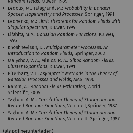
Random Fields
, Kluwer, 1989
Ledoux, M., Talagrand, M.:
Probability in Banach
Spaces: Isoperimetry and Processes
, Springer, 1991
Leonenko, M.:
Limit Theorems for Random Fields with
Singular Spectrum
, Kluwer, 1999
Lifshits, M.A.:
Gaussian Random Functions
, Kluwer,
1995
Khoshnevisan, D.:
Multiparameter Processes: An
Introduction to Random Fields
, Springer, 2002
Malyshev, V. A., Minlos, R. A.:
Gibbs Random Fields:
Cluster Expansions
, Kluwer, 1991
Piterbarg, V. I.:
Asymptotic Methods in the Theory of
Gaussian Processes and Fields
, AMS, 1996
Ramm, A.:
Random Fields Estimation
, World
Scientific, 2005
Yaglom, A. M.:
Correlation Theory of Stationary and
Related Random Functions
, Volume I,Springer, 1987
Yaglom, A. M.:
Correlation Theory of Stationary and
Related Random Functions
, Volume II, Springer, 1987
(als
pdf
herunterladen)