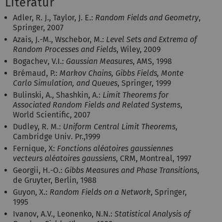
Literatur
Adler, R. J., Taylor, J. E.:
Random Fields and Geometry
,
Springer, 2007
Azais, J.-M., Wschebor, M.:
Level Sets and Extrema of
Random Processes and Fields
, Wiley, 2009
Bogachev, V.I.:
Gaussian Measures
, AMS, 1998
Brémaud, P.:
Markov Chains, Gibbs Fields, Monte
Carlo Simulation, and Queues
, Springer, 1999
Bulinski, A., Shashkin, A.:
Limit Theorems for
Associated Random Fields and Related Systems
,
World Scientific, 2007
Dudley, R. M.:
Uniform Central Limit Theorems
,
Cambridge Univ. Pr.,1999
Fernique, X:
Fonctions aléatoires gaussiennes
vecteurs aléatoires gaussiens
, CRM, Montreal, 1997
Georgii, H.-O.:
Gibbs Measures and Phase Transitions
,
de Gruyter, Berlin, 1988
Guyon, X.:
Random Fields on a Network
, Springer,
1995
Ivanov, A.V., Leonenko, N.N.:
Statistical Analysis of