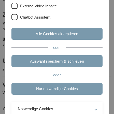
Externe Video Inhalte
Zeit und Ort
Chatbot Assistent
Vorlesung
Mittwoch, 12-14 Uhr, N24/254
Alle Cookies akzeptieren
Übung
Freitag, 12-14 Uhr, He18, Raum E60 (zweiwöchig)
oder
Umfang
Auswahl speichern & schließen
2 Stunden Vorlesung + 1 Stunden Übung
oder
Voraussetzungen
Nur notwendige Cookies
Vorlesung Wahrscheinlichkeitsrechnung, Zufallsfelder I
Zielgruppe
Notwendige Cookies