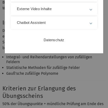
Bachelor / Master Mathematik und
Wirtschaftsmathematik, Lehramt Mathematik
Externe Video Inhalte
Inhalt
Chatbot Assistent
Die Vorlesung "Zufallsfelder II" ist eine Fortführung des
ersten Teils im Wintersemester 2012/13. Darin werden
Datenschutz
Simulationsmethoden und Techniken für zufällige Felder
behandelt. Schwerpunkte sind hierbei
Integral- und Reihendarstellungen von zufälligen
Feldern
Statistische Methoden für zufällige Felder
Gauß'sche zufällige Polynome
Kriterien zur Erlangung des
Übungsscheins
50% der Übungspunkte + mündliche Prüfung am Ende des