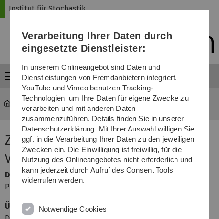
Direkt
Direkt
Direkt
Direkt
Direkt
Institut für Stochastik
zur
zum
zum
zur
zur
Hauptnavigation
Inhalt
Funktionsmenü
Fußleiste
Suche
Verarbeitung Ihrer Daten durch
(Sprache,
Drucken,
eingesetzte Dienstleister:
Social
Media)
In unserem Onlineangebot sind Daten und
Menü
Dienstleistungen von Fremdanbietern integriert.
YouTube und Vimeo benutzen Tracking-
Technologien, um Ihre Daten für eigene Zwecke zu
mawi-stochastik
...
Zufallsfelder II
verarbeiten und mit anderen Daten
zusammenzuführen. Details finden Sie in unserer
Datenschutzerklärung. Mit Ihrer Auswahl willigen Sie
Zufallsfelder II
ggf. in die Verarbeitung Ihrer Daten zu den jeweiligen
Zwecken ein. Die Einwilligung ist freiwillig, für die
Veranstalter
Nutzung des Onlineangebotes nicht erforderlich und
kann jederzeit durch Aufruf des Consent Tools
Dozent
widerrufen werden.
Prof. Dr. Evgeny Spodarev
Übungsleiter
Notwendige Cookies
Dipl.-Math. Stefan Roth