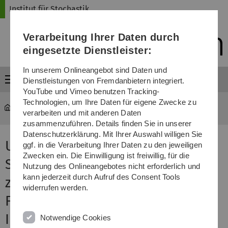
Direkt
Direkt
Direkt
Direkt
Direkt
Institut für Stochastik
zur
zum
zum
zur
zur
Hauptnavigation
Inhalt
Funktionsmenü
Fußleiste
Suche
Verarbeitung Ihrer Daten durch
(Sprache,
Drucken,
eingesetzte Dienstleister:
Social
Media)
In unserem Onlineangebot sind Daten und
Menü
Dienstleistungen von Fremdanbietern integriert.
YouTube und Vimeo benutzen Tracking-
Technologien, um Ihre Daten für eigene Zwecke zu
mawi-stochastik
...
Forschungsseminare
verarbeiten und mit anderen Daten
zusammenzuführen. Details finden Sie in unserer
Datenschutzerklärung. Mit Ihrer Auswahl willigen Sie
Unter den Unterlinks auf dieser
ggf. in die Verarbeitung Ihrer Daten zu den jeweiligen
Zwecken ein. Die Einwilligung ist freiwillig, für die
Seite finden Sie Informationen
Nutzung des Onlineangebotes nicht erforderlich und
kann jederzeit durch Aufruf des Consent Tools
zu den aktuellen
widerrufen werden.
Forschungsseminaren unseres
Instituts
Notwendige Cookies